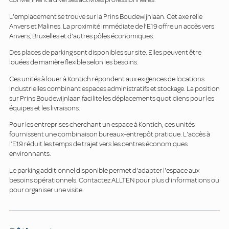
L'emplacement se trouve sur la Prins Boudewijnlaan. Cet axe relie
Anvers et Malines. La proximité immédiate de l’E19 offre un accès vers
Anvers, Bruxelles et d’autres pôles économiques.
Des places de parking sont disponibles sur site. Elles peuvent être
louées de manière flexible selon les besoins.
Ces unités à louer à Kontich répondent aux exigences de locations
industrielles combinant espaces administratifs et stockage. La position
sur Prins Boudewijnlaan facilite les déplacements quotidiens pour les
équipes et les livraisons.
Pour les entreprises cherchant un espace à Kontich, ces unités
fournissent une combinaison bureaux-entrepôt pratique. L'accès à
l’E19 réduit les temps de trajet vers les centres économiques
environnants.
Le parking additionnel disponible permet d'adapter l'espace aux
besoins opérationnels. Contactez ALLTEN pour plus d’informations ou
pour organiser une visite.