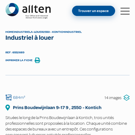
VOUS ÊTES PROPRIÉTAIRE ?
Allten
Trouver un espace
TROUVER UN ESPACE
À PROPOS
HOME
INDUSTRIEL
A-LOUER
2550 - KONTICH
INDUSTRIEL
Industriel à louer
CONTACT
REF: 6552689
IMPRIMER LA FICHE
684m²
14 images
Prins Boudewijnlaan 9-17
9
,
2550
-
Kontich
Situées le long de la Prins Boudewijnlaan à Kontich, trois unités
professionnelles sont proposées à la location. Chaque unité combine
des espaces de bureaux avec un entrepôt. Ces configurations
conviennent à diverses activités professionnelles.