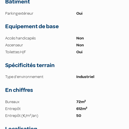
Bâtiment
Parking extérieur
Oui
Equipement de base
Accès handicapés
Non
Ascenseur
Non
Toilettes H/F
Oui
Spécificités terrain
Type d'environnement
Industriel
En chiffres
Bureaux
72m²
Entrepôt
612m²
Entrepôt (€/m²/an)
50
Localisation