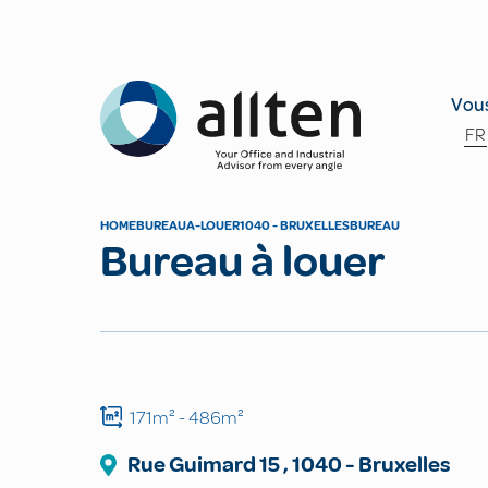
Allten
Vous
FR
HOME
BUREAU
A-LOUER
1040 - BRUXELLES
BUREAU
Bureau à louer
171m²
- 486m²
Rue Guimard
15
,
1040
-
Bruxelles