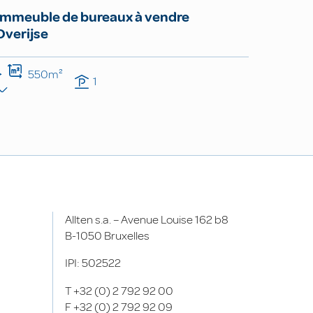
Immeuble de bureaux à vendre
Overijse
550m²
1
Allten s.a. – Avenue Louise 162 b8
B-1050 Bruxelles
IPI: 502522
T
+32 (0) 2 792 92 00
F
+32 (0) 2 792 92 09