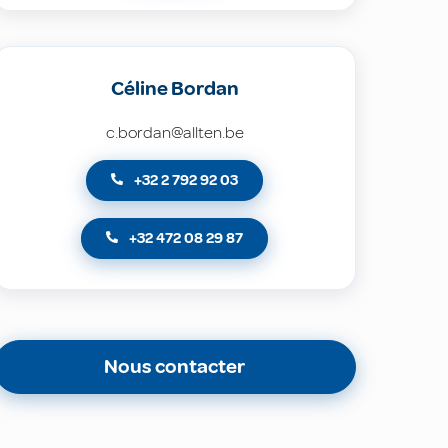
Céline Bordan
c.bordan@allten.be
+32 2 792 92 03
+32 472 08 29 87
Nous contacter