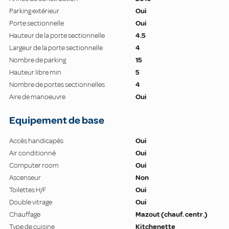
Parking extérieur
Oui
Porte sectionnelle
Oui
Hauteur de la porte sectionnelle
4.5
Largeur de la porte sectionnelle
4
Nombre de parking
15
Hauteur libre min
5
Nombre de portes sectionnelles
4
Aire de manoeuvre
Oui
Equipement de base
Accès handicapés
Oui
Air conditionné
Oui
Computer room
Oui
Ascenseur
Non
Toilettes H/F
Oui
Double vitrage
Oui
Chauffage
Mazout (chauf. centr.)
Type de cuisine
Kitchenette