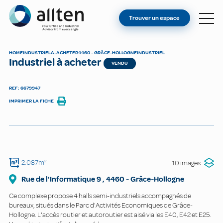
VOUS ÊTES PROPRIÉTAIRE ?
Allten
Trouver un espace
TROUVER UN ESPACE
À PROPOS
HOME
INDUSTRIEL
A-ACHETER
4460 - GRÂCE-HOLLOGNE
INDUSTRIEL
Industriel à acheter
CONTACT
VENDU
REF: 6679947
IMPRIMER LA FICHE
2.087m²
10 images
Rue de l'Informatique
9
,
4460
-
Grâce-Hollogne
Ce complexe propose 4 halls semi-industriels accompagnés de
bureaux, situés dans le Parc d'Activités Economiques de Grâce-
Hollogne. L'accès routier et autoroutier est aisé via les E40, E42 et E25.