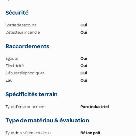
Sécurité
Sortie de secours
Oui
Détecteur incendie
Oui
Raccordements
Égouts
Oui
Électricité
Oui
Câbles téléphoniques
Oui
Eau
Oui
Spécificités terrain
Type d'environnement
Parc industriel
Type de matériau & évaluation
Type de revêtement de sol
Béton poli