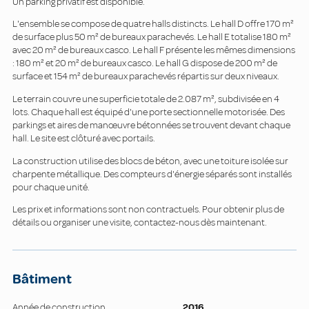
Un parking privatif est disponible.
L'ensemble se compose de quatre halls distincts. Le hall D offre 170 m²
de surface plus 50 m² de bureaux parachevés. Le hall E totalise 180 m²
avec 20 m² de bureaux casco. Le hall F présente les mêmes dimensions
: 180 m² et 20 m² de bureaux casco. Le hall G dispose de 200 m² de
surface et 154 m² de bureaux parachevés répartis sur deux niveaux.
Le terrain couvre une superficie totale de 2.087 m², subdivisée en 4
lots. Chaque hall est équipé d'une porte sectionnelle motorisée. Des
parkings et aires de manœuvre bétonnées se trouvent devant chaque
hall. Le site est clôturé avec portails.
La construction utilise des blocs de béton, avec une toiture isolée sur
charpente métallique. Des compteurs d'énergie séparés sont installés
pour chaque unité.
Les prix et informations sont non contractuels. Pour obtenir plus de
détails ou organiser une visite, contactez-nous dès maintenant.
Bâtiment
Année de construction
2016