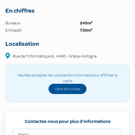
En chiffres
Bureaux
245m²
Entrepôt
730m²
Localisation
Rue de l'Informatique
9
,
4460
-
Grâce-Hollogne
Veuillez accepter les cookies fonctionnels pour afficher la
carte
Gérer les cookies
Contactez-nous pour plus d'informations
Nom
*