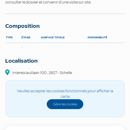
consulter le dossier et convenir d'une visite sur site.
Composition
TYPE
ÉTAGE
SURFACE TOTALE
DISPONIBILITÉ
-
Localisation
Interescautlaan
100
,
2627
-
Schelle
Veuillez accepter les cookies fonctionnels pour afficher la
carte
Gérer les cookies