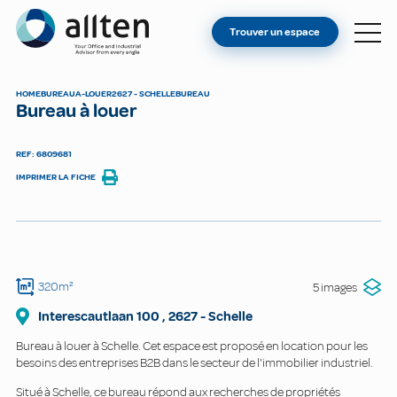
VOUS ÊTES PROPRIÉTAIRE ?
Allten
Trouver un espace
TROUVER UN ESPACE
À PROPOS
HOME
BUREAU
A-LOUER
2627 - SCHELLE
BUREAU
Bureau à louer
CONTACT
REF: 6809681
IMPRIMER LA FICHE
320m²
5 images
Interescautlaan
100
,
2627
-
Schelle
Bureau à louer à Schelle. Cet espace est proposé en location pour les
besoins des entreprises B2B dans le secteur de l'immobilier industriel.
Situé à Schelle, ce bureau répond aux recherches de propriétés