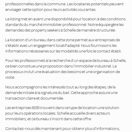
professionnelles dans la commune. Les locataires potentiels peuvent
envisager cette option pour leurs activités courantes.
Le listing met en avant une disponibilité pour location à des conditions
standards du marché immobilier professionnel. Notre équipe gère les
demandes des property seekers à Schelle de manière structurée.
La location d'un bureau dans cette zone permet aux entreprises de
s'établir avec un engagement locatif adapté. Nous fournissons les
informations nécessaires sur les modalités une fois le contact établi.
Pour les professionnels à la recherche d'un espace de bureau à Schelle,
ce bien constitue une proposition dans l'immobilier industriel. Le
processus inclut une évaluation des besoins et une organisation de
visite.
Nous accompagnons les intéressés tout au long des étapes, de la
demande initiale à la signature du bail. Cette approche assure une
transaction claire et documentée.
Les entreprises B2B trouvent dans ce type de location une solution
pour leurs opérations locales. Schelle accueille divers acteurs
immobiliers, et ce bureau s'inscrit dans cette offre.
Contactez-nous dès maintenant pour obtenir plus d'informations,