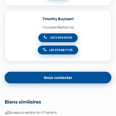
Timothy Buytaert
t.buytaert@allten.be
+32 3 304 06 00
+32 470 68 77 25
Nous contacter
Biens similaires