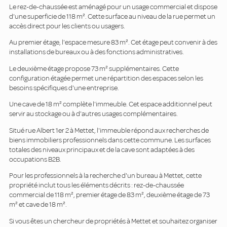
Le rez-de-chaussée est aménagé pour un usage commercial et dispose
d'une superficie de 118 m². Cette surface au niveau de la rue permet un
accès direct pour les clients ou usagers.
Au premier étage, l'espace mesure 83 m². Cet étage peut convenir à des
installations de bureaux ou à des fonctions administratives.
Le deuxième étage propose 73 m² supplémentaires. Cette
configuration étagée permet une répartition des espaces selon les
besoins spécifiques d'une entreprise.
Une cave de 18 m² complète l'immeuble. Cet espace additionnel peut
servir au stockage ou à d'autres usages complémentaires.
Situé rue Albert 1er 2 à Mettet, l'immeuble répond aux recherches de
biens immobiliers professionnels dans cette commune. Les surfaces
totales des niveaux principaux et de la cave sont adaptées à des
occupations B2B.
Pour les professionnels à la recherche d'un bureau à Mettet, cette
propriété inclut tous les éléments décrits : rez-de-chaussée
commercial de 118 m², premier étage de 83 m², deuxième étage de 73
m² et cave de 18 m².
Si vous êtes un chercheur de propriétés à Mettet et souhaitez organiser