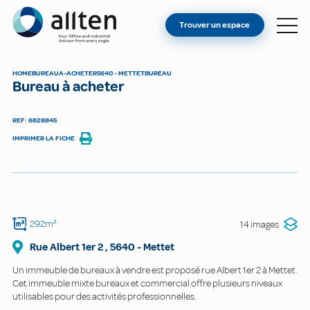
VOUS ÊTES PROPRIÉTAIRE ?
Allten
Trouver un espace
TROUVER UN ESPACE
À PROPOS
HOME
BUREAU
A-ACHETER
5640 - METTET
BUREAU
Bureau à acheter
CONTACT
REF: 6828845
IMPRIMER LA FICHE
292m²
14 images
Rue Albert 1er
2
,
5640
-
Mettet
Un immeuble de bureaux à vendre est proposé rue Albert 1er 2 à Mettet.
Cet immeuble mixte bureaux et commercial offre plusieurs niveaux
utilisables pour des activités professionnelles.