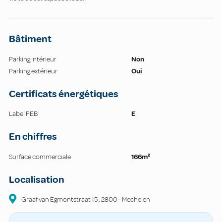
Bâtiment
Parking intérieur
Non
Parking extérieur
Oui
Certificats énergétiques
Label PEB
E
En chiffres
Surface commerciale
166m²
Localisation
Graaf van Egmontstraat
15
,
2800
-
Mechelen