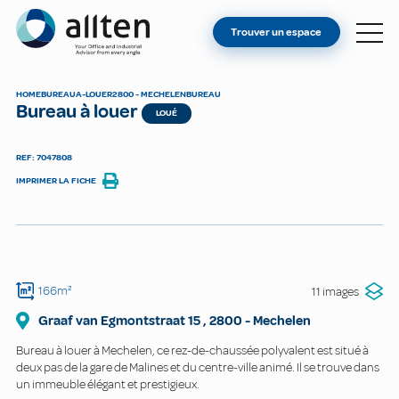
VOUS ÊTES PROPRIÉTAIRE ?
Allten
Trouver un espace
TROUVER UN ESPACE
À PROPOS
HOME
BUREAU
A-LOUER
2800 - MECHELEN
BUREAU
Bureau à louer
LOUÉ
CONTACT
REF: 7047808
IMPRIMER LA FICHE
166m²
11 images
Graaf van Egmontstraat
15
,
2800
-
Mechelen
Bureau à louer à Mechelen, ce rez-de-chaussée polyvalent est situé à
deux pas de la gare de Malines et du centre-ville animé. Il se trouve dans
un immeuble élégant et prestigieux.