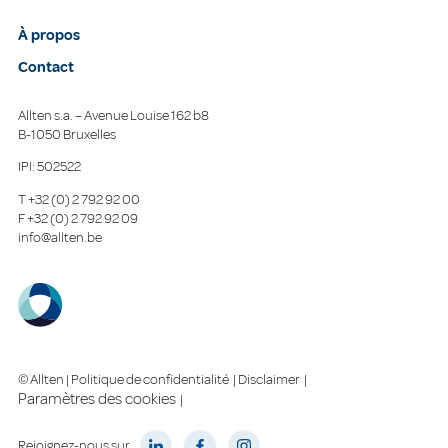
À propos
Contact
Allten s.a. – Avenue Louise 162 b8
B-1050 Bruxelles
IPI: 502522
T
+32 (0) 2 792 92 00
F
+32 (0) 2 792 92 09
info@allten.be
© Allten |
Politique de confidentialité
|
Disclaimer
|
Paramètres des cookies
|
Rejoignez-nous sur