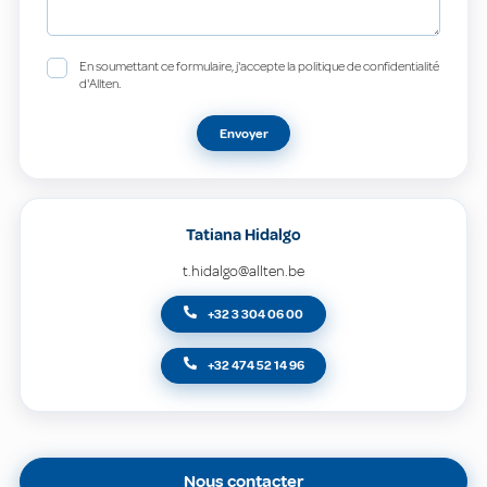
En soumettant ce formulaire, j'accepte la politique de confidentialité
d'Allten.
Envoyer
Tatiana Hidalgo
t.hidalgo@allten.be
+32 3 304 06 00
+32 474 52 14 96
Nous contacter