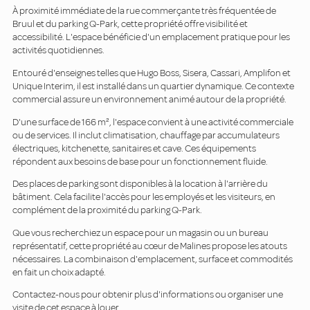
À proximité immédiate de la rue commerçante très fréquentée de
Bruul et du parking Q-Park, cette propriété offre visibilité et
accessibilité. L'espace bénéficie d'un emplacement pratique pour les
activités quotidiennes.
Entouré d'enseignes telles que Hugo Boss, Sisera, Cassari, Amplifon et
Unique Interim, il est installé dans un quartier dynamique. Ce contexte
commercial assure un environnement animé autour de la propriété.
D'une surface de 166 m², l'espace convient à une activité commerciale
ou de services. Il inclut climatisation, chauffage par accumulateurs
électriques, kitchenette, sanitaires et cave. Ces équipements
répondent aux besoins de base pour un fonctionnement fluide.
Des places de parking sont disponibles à la location à l'arrière du
bâtiment. Cela facilite l'accès pour les employés et les visiteurs, en
complément de la proximité du parking Q-Park.
Que vous recherchiez un espace pour un magasin ou un bureau
représentatif, cette propriété au cœur de Malines propose les atouts
nécessaires. La combinaison d'emplacement, surface et commodités
en fait un choix adapté.
Contactez-nous pour obtenir plus d'informations ou organiser une
visite de cet espace à louer.