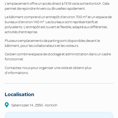
L’emplacement offre un accès direct à l’E19 via la sortie Kontich. Cela
permet de rejoindre Anvers ou Bruxelles rapidement.
Le bâtiment comprend un entrepôt d’environ 700 m² et un espace de
bureaux d’environ 140 m². Les bureaux sont représentatifs et
polyvalents. L’entrepôt est ouvert et flexible, adapté aux différentes
activités d’entreprise.
Plusieurs emplacements de parking sont disponibles devant le
bâtiment, pour les collaborateurs et les visiteurs.
Ce bien combine espace de stockage et administration dans un cadre
fonctionnel.
Contactez-nous pour organiser une visite et obtenir plus
d’informations.
Localisation
Satenrozen
14
,
2550
-
Kontich