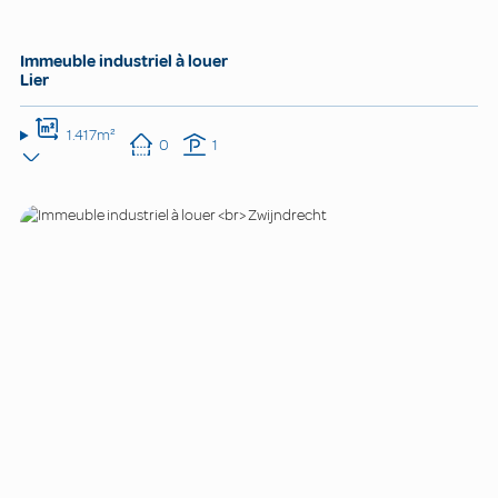
Immeuble industriel à louer
Lier
1.417m²
0
1