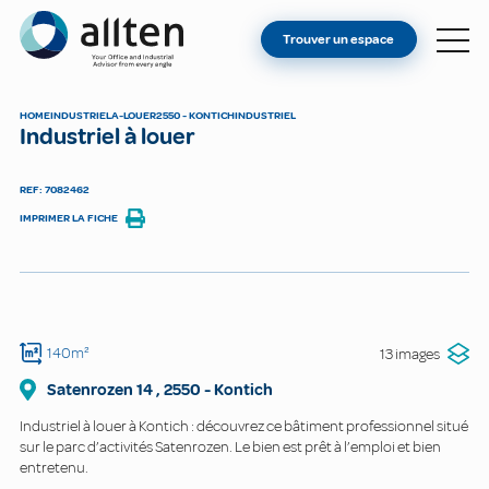
VOUS ÊTES PROPRIÉTAIRE ?
Allten
Trouver un espace
TROUVER UN ESPACE
À PROPOS
HOME
INDUSTRIEL
A-LOUER
2550 - KONTICH
INDUSTRIEL
Industriel à louer
CONTACT
REF: 7082462
IMPRIMER LA FICHE
140m²
13 images
Satenrozen
14
,
2550
-
Kontich
Industriel à louer à Kontich : découvrez ce bâtiment professionnel situé
sur le parc d’activités Satenrozen. Le bien est prêt à l’emploi et bien
entretenu.