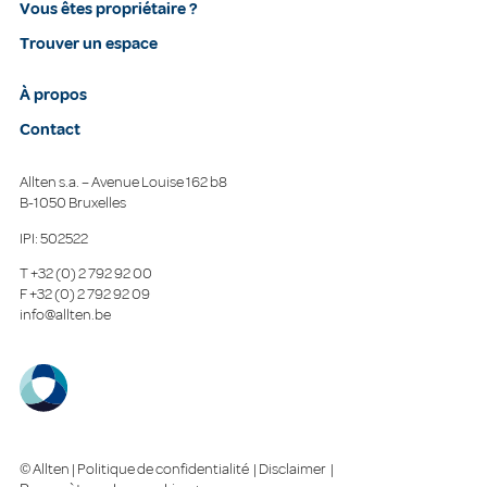
Vous êtes propriétaire ?
Trouver un espace
À propos
Contact
Allten s.a. – Avenue Louise 162 b8
B-1050 Bruxelles
IPI: 502522
T
+32 (0) 2 792 92 00
F
+32 (0) 2 792 92 09
info@allten.be
© Allten |
Politique de confidentialité
|
Disclaimer
|