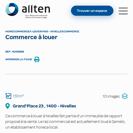
VOUS ÊTES PROPRIÉTAIRE ?
Allten
Trouver un espace
TROUVER UN ESPACE
À PROPOS
HOME
COMMERCE
A-LOUER
1400 - NIVELLES
COMMERCE
Commerce à louer
CONTACT
REF: 6305588
IMPRIMER LA FICHE
130m²
10 images
Grand'Place
23
,
1400
-
Nivelles
Ce commerce à louer à Nivelles fait partie d'un immeuble de rapport
proposé à la vente. Le rez commercial est actuellement loué à Samelo,
un établissement horeca local.