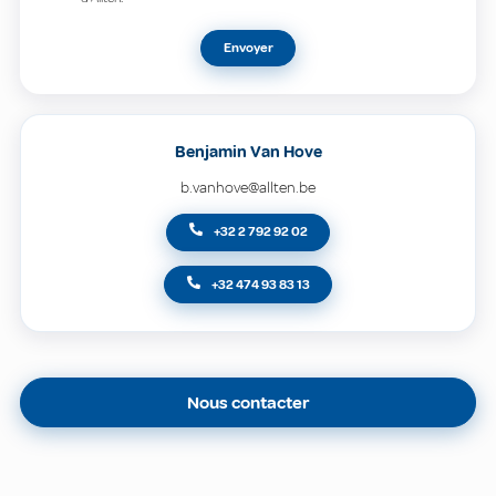
Envoyer
Benjamin Van Hove
b.vanhove@allten.be
+32 2 792 92 02
+32 474 93 83 13
Nous contacter