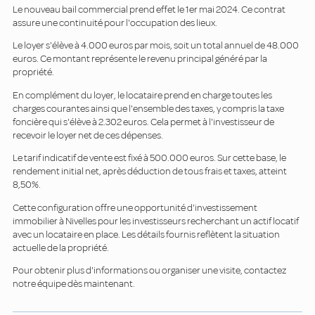
Le nouveau bail commercial prend effet le 1er mai 2024. Ce contrat
assure une continuité pour l'occupation des lieux.
Le loyer s'élève à 4.000 euros par mois, soit un total annuel de 48.000
euros. Ce montant représente le revenu principal généré par la
propriété.
En complément du loyer, le locataire prend en charge toutes les
charges courantes ainsi que l'ensemble des taxes, y compris la taxe
foncière qui s'élève à 2.302 euros. Cela permet à l'investisseur de
recevoir le loyer net de ces dépenses.
Le tarif indicatif de vente est fixé à 500.000 euros. Sur cette base, le
rendement initial net, après déduction de tous frais et taxes, atteint
8,50%.
Cette configuration offre une opportunité d'investissement
immobilier à Nivelles pour les investisseurs recherchant un actif locatif
avec un locataire en place. Les détails fournis reflètent la situation
actuelle de la propriété.
Pour obtenir plus d'informations ou organiser une visite, contactez
notre équipe dès maintenant.