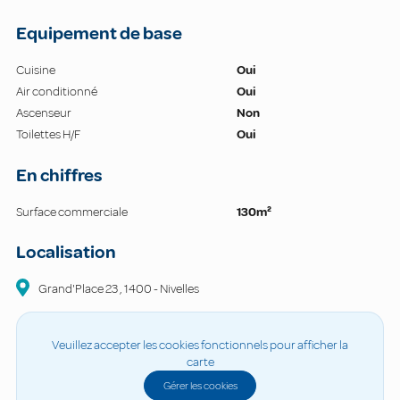
Equipement de base
Cuisine
Oui
Air conditionné
Oui
Ascenseur
Non
Toilettes H/F
Oui
En chiffres
Surface commerciale
130m²
Localisation
Grand'Place
23
,
1400
-
Nivelles
Veuillez accepter les cookies fonctionnels pour afficher la
carte
Gérer les cookies