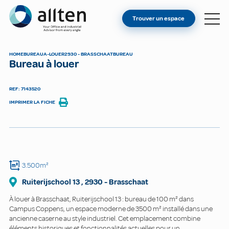
VOUS ÊTES PROPRIÉTAIRE ?
Allten
Trouver un espace
TROUVER UN ESPACE
À PROPOS
HOME
BUREAU
A-LOUER
2930 - BRASSCHAAT
BUREAU
Bureau à louer
CONTACT
REF: 7143520
IMPRIMER LA FICHE
3.500m²
Ruiterijschool
13
,
2930
-
Brasschaat
À louer à Brasschaat, Ruiterijschool 13 : bureau de 100 m² dans
Campus Coppens, un espace moderne de 3500 m² installé dans une
ancienne caserne au style industriel. Cet emplacement combine
éléments historiques et fonctionnalités actuelles pour un