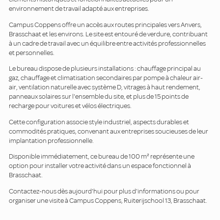
environnement de travail adapté aux entreprises.
Campus Coppens offre un accès aux routes principales vers Anvers,
Brasschaat et les environs. Le site est entouré de verdure, contribuant
à un cadre de travail avec un équilibre entre activités professionnelles
et personnelles.
Le bureau dispose de plusieurs installations : chauffage principal au
gaz, chauffage et climatisation secondaires par pompe à chaleur air-
air, ventilation naturelle avec système D, vitrages à haut rendement,
panneaux solaires sur l'ensemble du site, et plus de 15 points de
recharge pour voitures et vélos électriques.
Cette configuration associe style industriel, aspects durables et
commodités pratiques, convenant aux entreprises soucieuses de leur
implantation professionnelle.
Disponible immédiatement, ce bureau de 100 m² représente une
option pour installer votre activité dans un espace fonctionnel à
Brasschaat.
Contactez-nous dès aujourd'hui pour plus d'informations ou pour
organiser une visite à Campus Coppens, Ruiterijschool 13, Brasschaat.