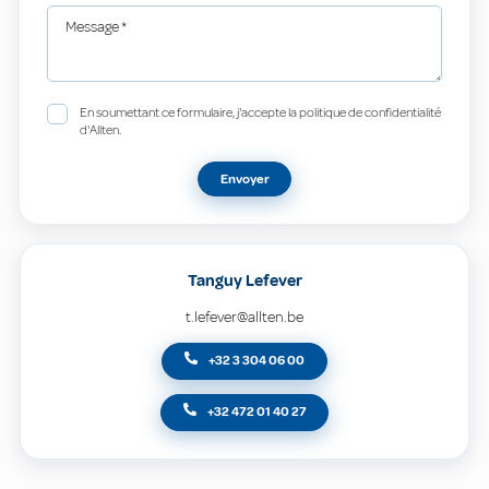
Message
*
En soumettant ce formulaire, j'accepte la politique de confidentialité
d'Allten.
Envoyer
Tanguy Lefever
t.lefever@allten.be
+32 3 304 06 00
+32 472 01 40 27