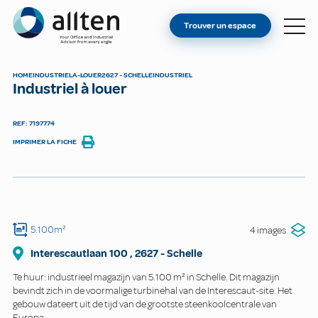
VOUS ÊTES PROPRIÉTAIRE ?
Allten
Trouver un espace
TROUVER UN ESPACE
À PROPOS
HOME
INDUSTRIEL
A-LOUER
2627 - SCHELLE
INDUSTRIEL
Industriel à louer
CONTACT
REF: 7197774
IMPRIMER LA FICHE
5.100m²
4 images
Interescautlaan
100
,
2627
-
Schelle
Te huur: industrieel magazijn van 5.100 m² in Schelle. Dit magazijn
bevindt zich in de voormalige turbinehal van de Interescaut-site. Het
gebouw dateert uit de tijd van de grootste steenkoolcentrale van
Europa.