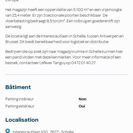
Het magazijn heeft een oppervlakte van 5.100 m² en een vrije hoogte
van 23,4 meter. Er zijn 3 sectionale poorten beschikbaar. De
vloerbelasting bedraagt 8,5 ton/m². Een rolbrug en goederenlift zijn
aanwezig.
De locatie ligt aan de Interescautlaan in Schelle, tussen Antwerpen en
Brussel. Dit biedt bereikbaarheid voor logistiek en distributie.
Bedrijven die op zoek zijn naar magazijnruimte in Schelle kunnen hier
een pand vinden met deze kenmerken. Voor meer informatie of een
bezoek, contacteer Lefever Tanguy op 0472 01 40 27.
Bâtiment
Parking intérieur
Non
Parking extérieur
Oui
Localisation
Interescautlaan
100
,
2627
-
Schelle