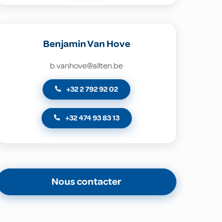
Benjamin Van Hove
b.vanhove@allten.be
+32 2 792 92 02
+32 474 93 83 13
Nous contacter