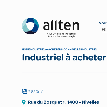
Allten
Vous
FR
HOME
INDUSTRIEL
A-ACHETER
1400 - NIVELLES
INDUSTRIEL
Industriel à acheter
7.820m²
Rue du Bosquet
1
,
1400
-
Nivelles