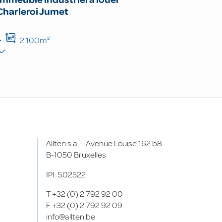
Charleroi Jumet
2.100m²
Allten s.a. – Avenue Louise 162 b8
B-1050 Bruxelles
IPI: 502522
T
+32 (0) 2 792 92 00
F
+32 (0) 2 792 92 09
info@allten.be