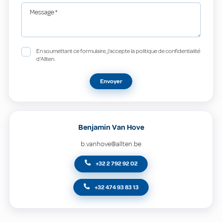
Message
*
En soumettant ce formulaire, j'accepte la politique de confidentialité
d'Allten.
Envoyer
Benjamin Van Hove
b.vanhove@allten.be
+32 2 792 92 02
+32 474 93 83 13