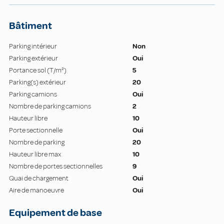
Bâtiment
Parking intérieur
Non
Parking extérieur
Oui
Portance sol (T/m²)
5
Parking(s) extérieur
20
Parking camions
Oui
Nombre de parking camions
2
Hauteur libre
10
Porte sectionnelle
Oui
Nombre de parking
20
Hauteur libre max
10
Nombre de portes sectionnelles
9
Quai de chargement
Oui
Aire de manoeuvre
Oui
Equipement de base