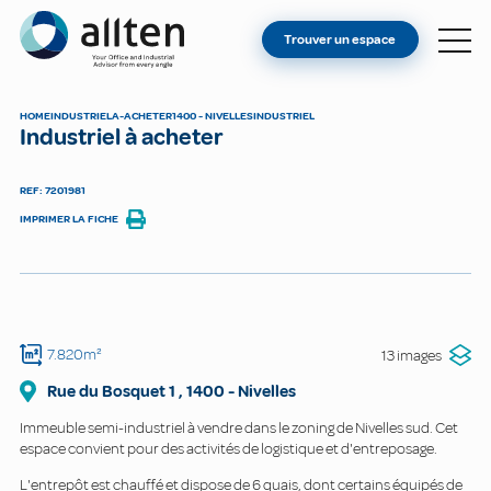
VOUS ÊTES PROPRIÉTAIRE ?
Allten
Trouver un espace
TROUVER UN ESPACE
À PROPOS
HOME
INDUSTRIEL
A-ACHETER
1400 - NIVELLES
INDUSTRIEL
Industriel à acheter
CONTACT
REF: 7201981
IMPRIMER LA FICHE
7.820m²
13 images
Rue du Bosquet
1
,
1400
-
Nivelles
Immeuble semi-industriel à vendre dans le zoning de Nivelles sud. Cet
espace convient pour des activités de logistique et d'entreposage.
L'entrepôt est chauffé et dispose de 6 quais, dont certains équipés de