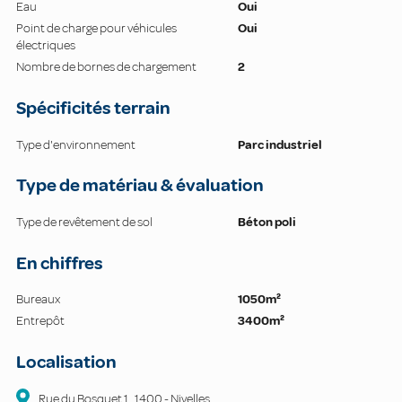
Eau
Oui
Point de charge pour véhicules
Oui
électriques
Nombre de bornes de chargement
2
Spécificités terrain
Type d'environnement
Parc industriel
Type de matériau & évaluation
Type de revêtement de sol
Béton poli
En chiffres
Bureaux
1050m²
Entrepôt
3400m²
Localisation
Rue du Bosquet
1
,
1400
-
Nivelles