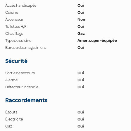
Accès handicapés
Oui
Cuisine
Oui
Ascenseur
Non
Toilettes H/F
Oui
Chauffage
Gaz
Type de cuisine
Amer. super-équipée
Bureau des magasiniers
Oui
Sécurité
Sortie de secours
Oui
Alarme
Oui
Détecteur incendie
Oui
Raccordements
Égouts
Oui
Électricité
Oui
Gaz
Oui