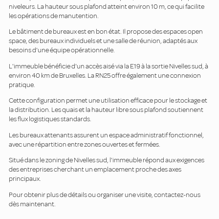
niveleurs. La hauteur sous plafond atteint environ 10 m, ce qui facilite
les opérations de manutention.
Le bâtiment de bureaux est en bon état. Il propose des espaces open
space, des bureaux individuels et une salle de réunion, adaptés aux
besoins d'une équipe opérationnelle.
L'immeuble bénéficie d'un accès aisé via la E19 à la sortie Nivelles sud, à
environ 40 km de Bruxelles. La RN25 offre également une connexion
pratique.
Cette configuration permet une utilisation efficace pour le stockage et
la distribution. Les quais et la hauteur libre sous plafond soutiennent
les flux logistiques standards.
Les bureaux attenants assurent un espace administratif fonctionnel,
avec une répartition entre zones ouvertes et fermées.
Situé dans le zoning de Nivelles sud, l'immeuble répond aux exigences
des entreprises cherchant un emplacement proche des axes
principaux.
Pour obtenir plus de détails ou organiser une visite, contactez-nous
dès maintenant.