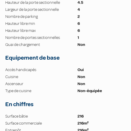
Hauteur de la porte sectionnelle
4.5
Largeur de la porte sectionnelle
4
Nombre de parking
2
Hauteur libre min
6
Hauteur libre max
6
Nombre de portes sectionnelles
1
Quai de chargement
Non
Equipement de base
Accès handicapés
Oui
Cuisine
Non
Ascenseur
Non
Type de cuisine
Non-équipée
En chiffres
Surface bâtie
216
Surface commerciale
216m²
Entrepôt
216m²