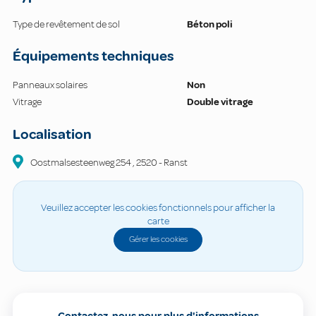
Type de revêtement de sol
Béton poli
Équipements techniques
Panneaux solaires
Non
Vitrage
Double vitrage
Localisation
Oostmalsesteenweg
254
,
2520
-
Ranst
Veuillez accepter les cookies fonctionnels pour afficher la
carte
Gérer les cookies
Contactez-nous pour plus d'informations