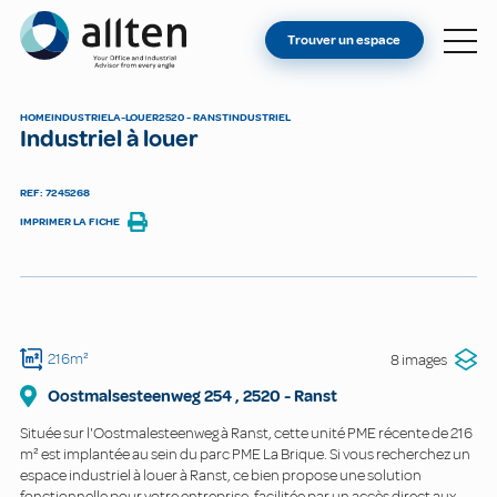
VOUS ÊTES PROPRIÉTAIRE ?
Allten
Trouver un espace
TROUVER UN ESPACE
À PROPOS
HOME
INDUSTRIEL
A-LOUER
2520 - RANST
INDUSTRIEL
Industriel à louer
CONTACT
REF: 7245268
IMPRIMER LA FICHE
216m²
8 images
Oostmalsesteenweg
254
,
2520
-
Ranst
Située sur l'Oostmalesteenweg à Ranst, cette unité PME récente de 216
m² est implantée au sein du parc PME La Brique. Si vous recherchez un
espace industriel à louer à Ranst, ce bien propose une solution
fonctionnelle pour votre entreprise, facilitée par un accès direct aux