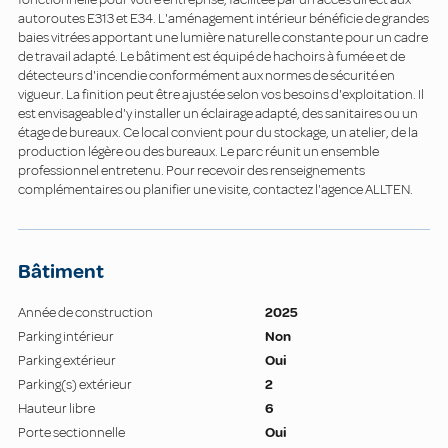
autoroutes E313 et E34. L'aménagement intérieur bénéficie de grandes
baies vitrées apportant une lumière naturelle constante pour un cadre
de travail adapté. Le bâtiment est équipé de hachoirs à fumée et de
détecteurs d'incendie conformément aux normes de sécurité en
vigueur. La finition peut être ajustée selon vos besoins d'exploitation. Il
est envisageable d'y installer un éclairage adapté, des sanitaires ou un
étage de bureaux. Ce local convient pour du stockage, un atelier, de la
production légère ou des bureaux. Le parc réunit un ensemble
professionnel entretenu. Pour recevoir des renseignements
complémentaires ou planifier une visite, contactez l'agence ALLTEN.
Bâtiment
Année de construction
2025
Parking intérieur
Non
Parking extérieur
Oui
Parking(s) extérieur
2
Hauteur libre
6
Porte sectionnelle
Oui