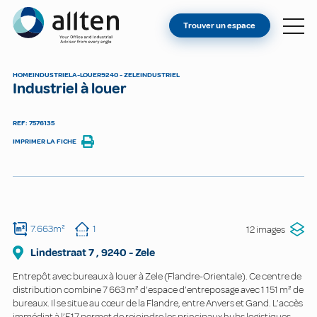
VOUS ÊTES PROPRIÉTAIRE ?
Allten
Trouver un espace
TROUVER UN ESPACE
À PROPOS
HOME
INDUSTRIEL
A-LOUER
9240 - ZELE
INDUSTRIEL
Industriel à louer
CONTACT
REF: 7576135
IMPRIMER LA FICHE
7.663m²
1
12 images
Lindestraat
7
,
9240
-
Zele
Entrepôt avec bureaux à louer à Zele (Flandre-Orientale). Ce centre de
distribution combine 7 663 m² d’espace d’entreposage avec 1 151 m² de
bureaux. Il se situe au cœur de la Flandre, entre Anvers et Gand. L’accès
immédiat à l’E17 permet de rejoindre les principaux hubs logistiques.