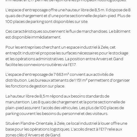
L’espace d’entreposage offre une hauteur libre de 8,5 m. Il dispose de 8
quais de chargement et d’une porte sectionnelle de plain-pied. Plus de
100 places de parking sont disponibles sur site.
Ces caractéristiques soutiennent le flux de marchandises. Le bâtiment
est disponible immédiatement.
Pour les entreprises cherchant un espace industriel à Zele, cet
entrepôt industriel propose les surfaces nécessaires pour le stockage
et les opérations administratives. La position entre Anvers et Gand
facilite les connexions routières via l’E17.
L’espace d’entreposage de 7 663 m² convient aux activités de
distribution. Les bureaux attenants de 1 151 m² permettent d’organiser
les fonctions de gestion sur place.
La hauteur libre de 8,5 m répond aux besoins standards de
manutention. Les 8 quais de chargement et la porte sectionnelle de
plain-pied assurent l’accès des véhicules. Les plus de 100 places de
parking couvrent les besoins du personnel et des visiteurs.
Situé en Flandre-Orientale, à Zele, ce local industriel à louer offre une
base pour les opérations logistiques. L’accès direct à l’E17 relie aux
zones clés d’Anvers et de Gand.