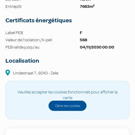
Entrepôt
7663m²
Certificats énergétiques
Label PEB
F
Valeur de l'isolation / K-peil
568
PEB valide jusqu'au
04/11/2030 00:00
Localisation
Lindestraat
7
,
9240
-
Zele
Veuillez accepter les cookies fonctionnels pour afficher la
carte
Gérer les cookies