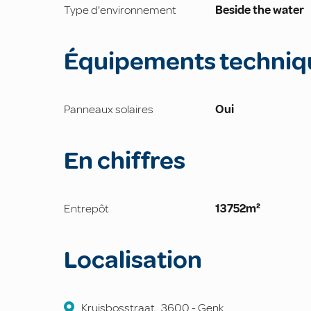
Type d'environnement
Beside the water
Équipements techniq
Panneaux solaires
Oui
En chiffres
Entrepôt
13752m²
Localisation
Kruisbosstraat
,
3600
-
Genk