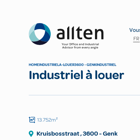
Allten
Vous
FR
HOME
INDUSTRIEL
A-LOUER
3600 - GENK
INDUSTRIEL
Industriel à louer
13.752m²
Kruisbosstraat
,
3600
-
Genk