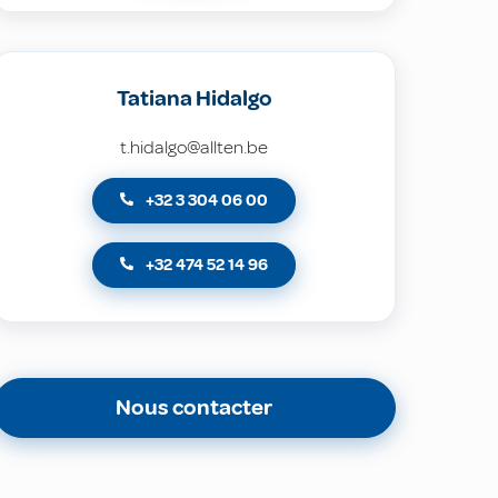
Tatiana Hidalgo
t.hidalgo@allten.be
+32 3 304 06 00
+32 474 52 14 96
Nous contacter