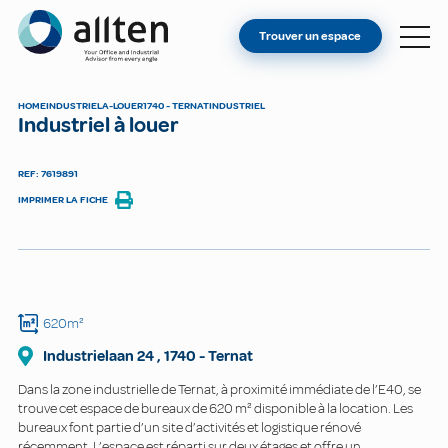
VOUS ÊTES PROPRIÉTAIRE ?
Allten
Trouver un espace
TROUVER UN ESPACE
À PROPOS
HOME
INDUSTRIEL
A-LOUER
1740 - TERNAT
INDUSTRIEL
Industriel à louer
CONTACT
REF: 7619891
IMPRIMER LA FICHE
620m²
Industrielaan
24
,
1740
-
Ternat
Dans la zone industrielle de Ternat, à proximité immédiate de l’E40, se
trouve cet espace de bureaux de 620 m² disponible à la location. Les
bureaux font partie d’un site d’activités et logistique rénové
récemment. L’espace est réparti sur deux étages et offre un