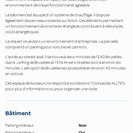
environnement de travail fonctionnel et agréable.
Le bâtiment est équipé d’un système de chauffage. Il dispose
également de panneaux solaires sur le toit. Ces éléments permettent
un fonctionnement économe en énergie et contribuent à réduire les
coûts énergétiques.
Le site est situé dans un environnement d’entreprises. La parcelle
comprend un parking pour voitures et camions.
L’accès au site est aisé. Il se trouve à deux minutes de l’E40 Bruxelles-
Gand. Le Ring de Bruxelles et l’E19 Anvers-Nivelles sont à environ dix
minutes. L’aéroport de Bruxelles est accessible en environ 40 minutes
en voiture.
Cet espace de bureaux correspond à vos besoins ? Contactez ALLTEN
pour plus d’informations ou pour organiser une visite.
Bâtiment
Parking intérieur
Non
Parking extérieur
Oui