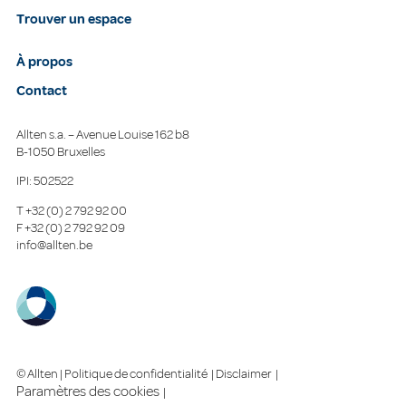
Trouver un espace
À propos
Contact
Allten s.a. – Avenue Louise 162 b8
B-1050 Bruxelles
IPI: 502522
T
+32 (0) 2 792 92 00
F
+32 (0) 2 792 92 09
info@allten.be
© Allten |
Politique de confidentialité
|
Disclaimer
|
Paramètres des cookies
|