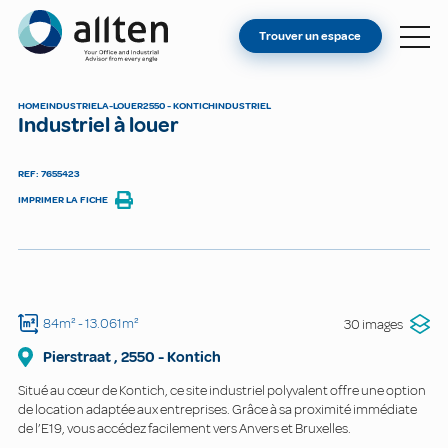
VOUS ÊTES PROPRIÉTAIRE ?
Allten
Trouver un espace
TROUVER UN ESPACE
À PROPOS
HOME
INDUSTRIEL
A-LOUER
2550 - KONTICH
INDUSTRIEL
Industriel à louer
CONTACT
REF: 7655423
IMPRIMER LA FICHE
84m²
- 13.061m²
30 images
Pierstraat
,
2550
-
Kontich
Situé au cœur de Kontich, ce site industriel polyvalent offre une option
de location adaptée aux entreprises. Grâce à sa proximité immédiate
de l’E19, vous accédez facilement vers Anvers et Bruxelles.