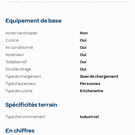
-
Equipement de base
Accès handicapés
Non
Cuisine
Oui
Air conditionné
Oui
Ascenseur
Oui
Toilettes H/F
Oui
Double vitrage
Oui
Type de chargement
Quai de chargement
Type d'ascenseur
Personnes
Type de cuisine
Kitchenette
Spécificités terrain
Type d'environnement
Industriel
En chiffres