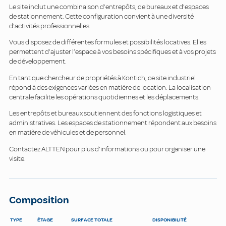
Le site inclut une combinaison d’entrepôts, de bureaux et d’espaces
de stationnement. Cette configuration convient à une diversité
d’activités professionnelles.
Vous disposez de différentes formules et possibilités locatives. Elles
permettent d’ajuster l’espace à vos besoins spécifiques et à vos projets
de développement.
En tant que chercheur de propriétés à Kontich, ce site industriel
répond à des exigences variées en matière de location. La localisation
centrale facilite les opérations quotidiennes et les déplacements.
Les entrepôts et bureaux soutiennent des fonctions logistiques et
administratives. Les espaces de stationnement répondent aux besoins
en matière de véhicules et de personnel.
Contactez ALTTEN pour plus d’informations ou pour organiser une
visite.
Composition
TYPE
ÉTAGE
SURFACE TOTALE
DISPONIBILITÉ