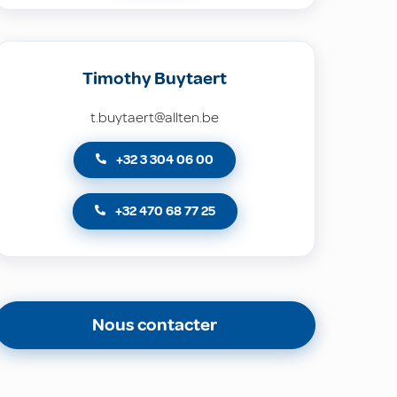
Timothy Buytaert
t.buytaert@allten.be
+32 3 304 06 00
+32 470 68 77 25
Nous contacter