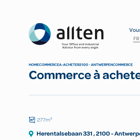
Allten
Vous
FR
HOME
COMMERCE
A-ACHETER
2100 - ANTWERPEN
COMMERCE
Commerce à achet
277m²
Herentalsebaan
331
,
2100
-
Antwerp