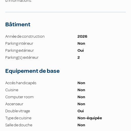
d'informations.
Bâtiment
Année de construction
2026
Parking intérieur
Non
Parking extérieur
Oui
Parking(s) extérieur
2
Equipement de base
Accès handicapés
Non
Cuisine
Non
Computer room
Non
Ascenseur
Non
Double vitrage
Oui
Type de cuisine
Non-équipée
Salle de douche
Non