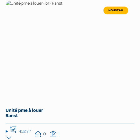
NOUVEAU
Unité pme à louer
Ranst
432m²
0
1