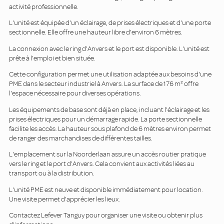
activité professionnelle.
L'unité est équipée d'un éclairage, de prises électriques et d'une porte
sectionnelle. Elle offre une hauteur libre d'environ 6 mètres.
La connexion avec le ring d'Anvers et le port est disponible. L'unité est
prête à l'emploi et bien située.
Cette configuration permet une utilisation adaptée aux besoins d'une
PME dans le secteur industriel à Anvers. La surface de 176 m² offre
l'espace nécessaire pour diverses opérations.
Les équipements de base sont déjà en place, incluant l'éclairage et les
prises électriques pour un démarrage rapide. La porte sectionnelle
facilite les accès. La hauteur sous plafond de 6 mètres environ permet
de ranger des marchandises de différentes tailles.
L'emplacement sur la Noorderlaan assure un accès routier pratique
vers le ring et le port d'Anvers. Cela convient aux activités liées au
transport ou à la distribution.
L'unité PME est neuve et disponible immédiatement pour location.
Une visite permet d'apprécier les lieux.
Contactez Lefever Tanguy pour organiser une visite ou obtenir plus