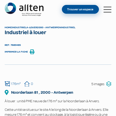
VOUS ÊTES PROPRIÉTAIRE ?
Allten
Trouver un espace
TROUVER UN ESPACE
À PROPOS
HOME
INDUSTRIEL
A-LOUER
2000 - ANTWERPEN
INDUSTRIEL
Industriel à louer
CONTACT
REF: 7685485
IMPRIMER LA FICHE
176m²
0
5 images
Noorderlaan
81
,
2000
-
Antwerpen
À louer : unité PME neuve de 176 m² sur la Noorderlaan à Anvers.
Cette unité se situe sur le site A le long de la Noorderlaan à Anvers. Elle
mesure 176 m² et convient au stockage, à la logistique légère ou à une