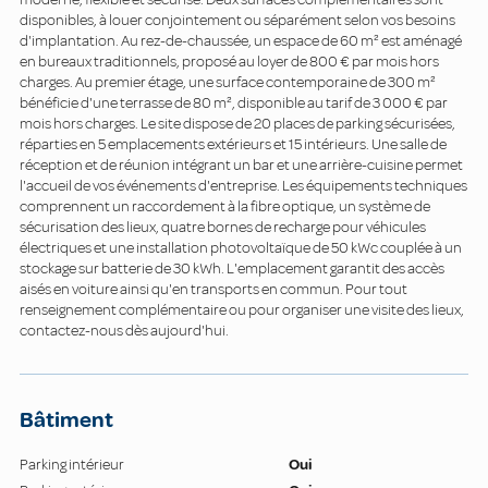
disponibles, à louer conjointement ou séparément selon vos besoins
d'implantation. Au rez-de-chaussée, un espace de 60 m² est aménagé
en bureaux traditionnels, proposé au loyer de 800 € par mois hors
charges. Au premier étage, une surface contemporaine de 300 m²
bénéficie d'une terrasse de 80 m², disponible au tarif de 3 000 € par
mois hors charges. Le site dispose de 20 places de parking sécurisées,
réparties en 5 emplacements extérieurs et 15 intérieurs. Une salle de
réception et de réunion intégrant un bar et une arrière-cuisine permet
l'accueil de vos événements d'entreprise. Les équipements techniques
comprennent un raccordement à la fibre optique, un système de
sécurisation des lieux, quatre bornes de recharge pour véhicules
électriques et une installation photovoltaïque de 50 kWc couplée à un
stockage sur batterie de 30 kWh. L'emplacement garantit des accès
aisés en voiture ainsi qu'en transports en commun. Pour tout
renseignement complémentaire ou pour organiser une visite des lieux,
contactez-nous dès aujourd'hui.
Bâtiment
Parking intérieur
Oui