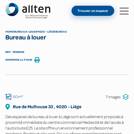
VOUS ÊTES PROPRIÉTAIRE ?
Allten
Trouver un espace
TROUVER UN ESPACE
À PROPOS
HOME
BUREAU
A-LOUER
4020 - LIÈGE
BUREAU
Bureau à louer
CONTACT
REF: 7695938
IMPRIMER LA FICHE
60m²
7 images
Rue de Mulhouse
33
,
4020
-
Liège
Des espaces de bureau à louer à Liège sont actuellement proposés à
proximité immédiate du centre commercial Mediacité et de l'accès à
l'autoroute E25. Le site offre un environnement professionnel
moderne, flexible et sécurisé. Deux surfaces complémentaires sont