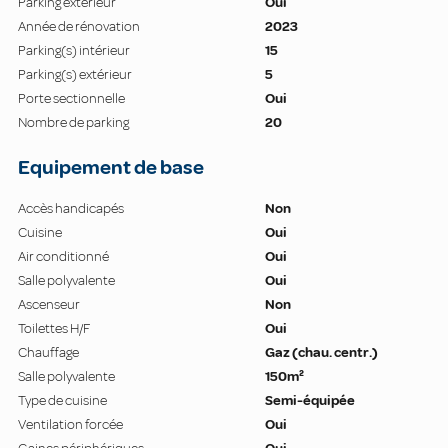
Parking extérieur
Oui
Année de rénovation
2023
Parking(s) intérieur
15
Parking(s) extérieur
5
Porte sectionnelle
Oui
Nombre de parking
20
Equipement de base
Accès handicapés
Non
Cuisine
Oui
Air conditionné
Oui
Salle polyvalente
Oui
Ascenseur
Non
Toilettes H/F
Oui
Chauffage
Gaz (chau. centr.)
Salle polyvalente
150m²
Type de cuisine
Semi-équipée
Ventilation forcée
Oui