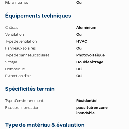
Fibre Internet
Oui
Équipements techniques
Châssis
Aluminium
Ventilation
Oui
Type de ventilation
HVAC
Panneaux solaires
Oui
Type de panneaux solaires
Photovoltaïque
Vitrage
Double vitrage
Domotique
Oui
Extraction d'air
Oui
Spécificités terrain
Type d'environnement
Résidentiel
Risque d'inondation
pas situé en zone
inondable
Type de matériau & évaluation