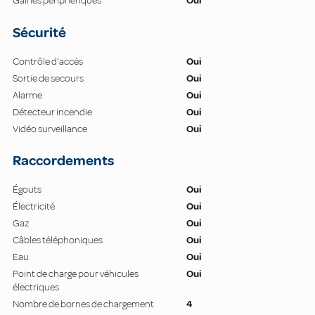
Gaines périphériques
Oui
Sécurité
Contrôle d'accès
Oui
Sortie de secours
Oui
Alarme
Oui
Détecteur incendie
Oui
Vidéo surveillance
Oui
Raccordements
Égouts
Oui
Électricité
Oui
Gaz
Oui
Câbles téléphoniques
Oui
Eau
Oui
Point de charge pour véhicules
Oui
électriques
Nombre de bornes de chargement
4