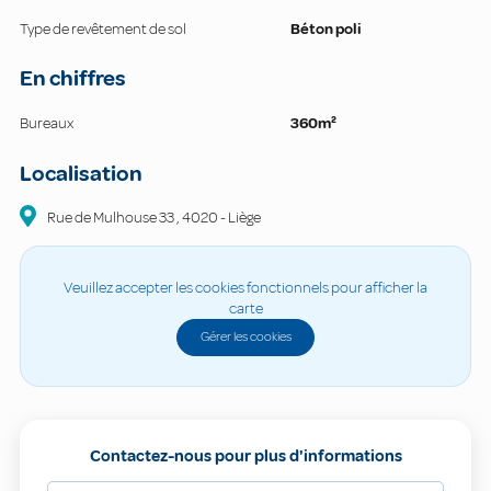
Type de revêtement de sol
Béton poli
En chiffres
Bureaux
360m²
Localisation
Rue de Mulhouse
33
,
4020
-
Liège
Veuillez accepter les cookies fonctionnels pour afficher la
carte
Gérer les cookies
Contactez-nous pour plus d'informations