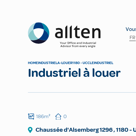
Allten
Vous
FR
HOME
INDUSTRIEL
A-LOUER
1180 - UCCLE
INDUSTRIEL
Industriel à louer
186m²
0
Chaussée d'Alsemberg
1296
,
1180
-
U