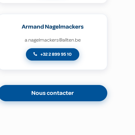
Armand Nagelmackers
a.nagelmackers@allten.be
+32 2 899 95 10
Nous contacter