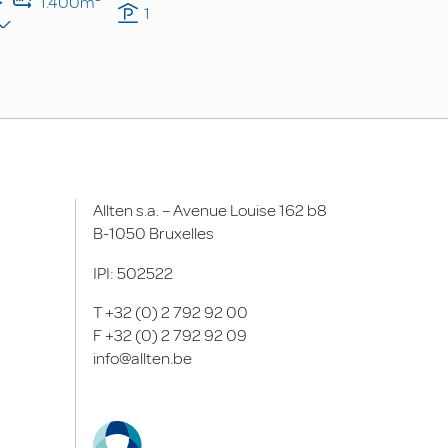
1.400m²
1
Allten s.a. – Avenue Louise 162 b8
B-1050 Bruxelles
IPI: 502522
T
+32 (0) 2 792 92 00
F
+32 (0) 2 792 92 09
info@allten.be