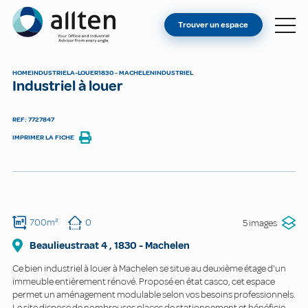
VOUS ÊTES PROPRIÉTAIRE ?
Allten
Trouver un espace
TROUVER UN ESPACE
À PROPOS
HOME
INDUSTRIEL
A-LOUER
1830 - MACHELEN
INDUSTRIEL
Industriel à louer
CONTACT
REF: 7727847
IMPRIMER LA FICHE
700m²
0
5 images
Beaulieustraat
4
,
1830
-
Machelen
Ce bien industriel à louer à Machelen se situe au deuxième étage d'un
immeuble entièrement rénové. Proposé en état casco, cet espace
permet un aménagement modulable selon vos besoins professionnels.
Le site dispose de nombreuses places de stationnement et bénéficie