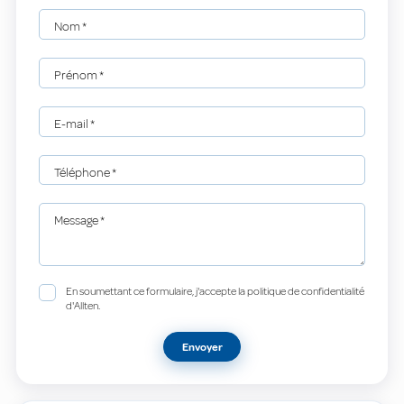
Nom
*
Prénom
*
E-mail
*
Téléphone
*
Message
*
En soumettant ce formulaire, j'accepte la politique de confidentialité
d'Allten.
Envoyer