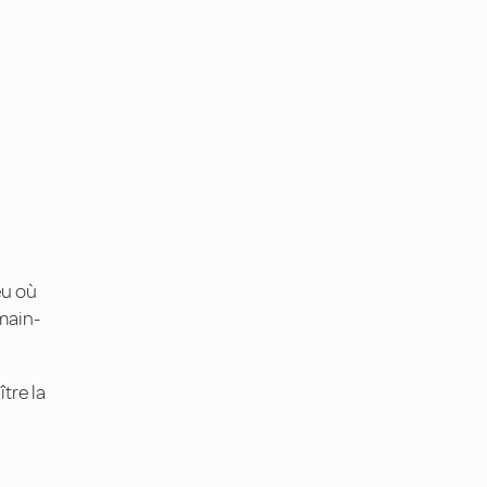
eu où
main-
tre la