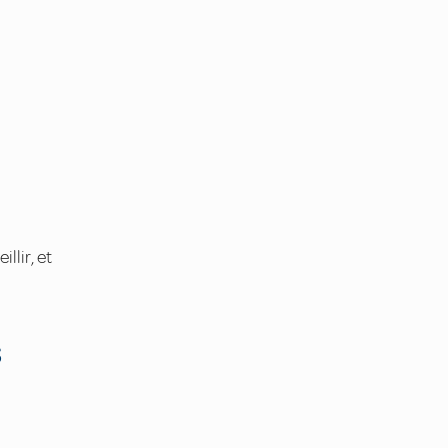
lir, et
s