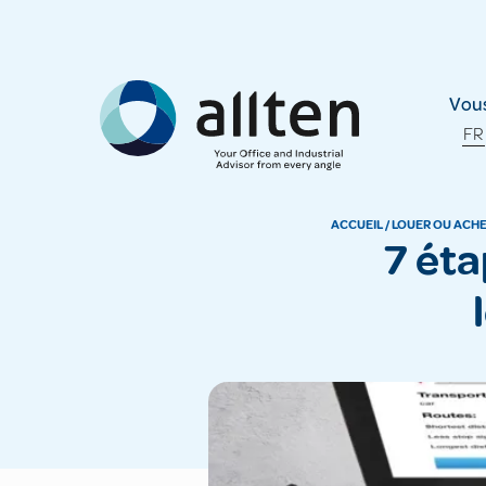
Allten
Vous
FR
ACCUEIL
/
LOUER OU ACH
7 étapes essentielles pour choisir la