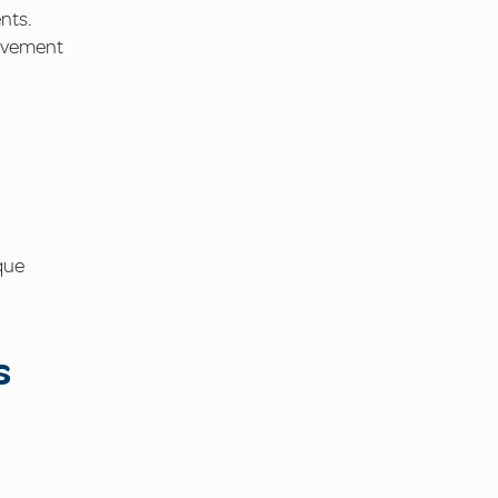
nts.
tivement
 que
s