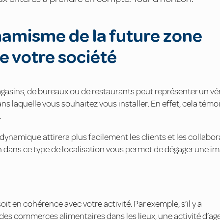
ynamisme de la future zone
 votre société
sins, de bureaux ou de restaurants peut représenter un vér
dans laquelle vous souhaitez vous installer. En effet, cela tém
.
ynamique attirera plus facilement les clients et les collabor
dans ce type de localisation vous permet de dégager une i
it en cohérence avec votre activité. Par exemple, s’il y a
des commerces alimentaires dans les lieux, une activité d’a