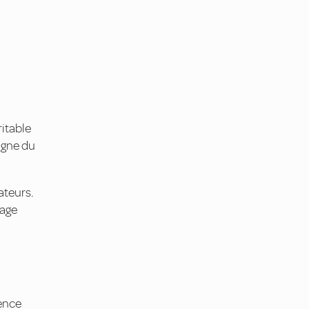
itable
oigne du
ateurs.
mage
gence