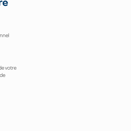
re
onnel
de votre
 de