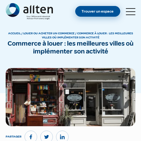
VOUS ÊTES PROPRIÉTAIRE ?
Allten
Trouver un espace
TROUVER UN ESPACE
À PROPOS
ACCUEIL
/
LOUER OU ACHETER UN COMMERCE
/
COMMERCE À LOUER : LES MEILLEURES
VILLES OÙ IMPLÉMENTER SON ACTIVITÉ
CONTACT
Commerce à louer : les meilleures villes où
implémenter son activité
PARTAGER