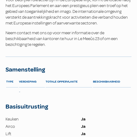
het Europees Parlement en aan een prestigieus plein een troef op het
gebied van toegankelijkheid en imago. De internationale omgeving
versterkt de aantrekkingskracht voor activiteiten die verband houden
met Europese instellingen of aanverwante sectoren.
Neem contact met ons op voor meer informatie over de
beschikbaarheid van kantoren te huur in Le Meeûs 23 of om een
bezichtiging te regelen.
Samenstelling
TYPE
VERDIEPING
TOTALE OPPERVLAKTE
BESCHIKBAARHEID
-
Basisuitrusting
Keuken
Ja
Airco
Ja
Lift
Ja