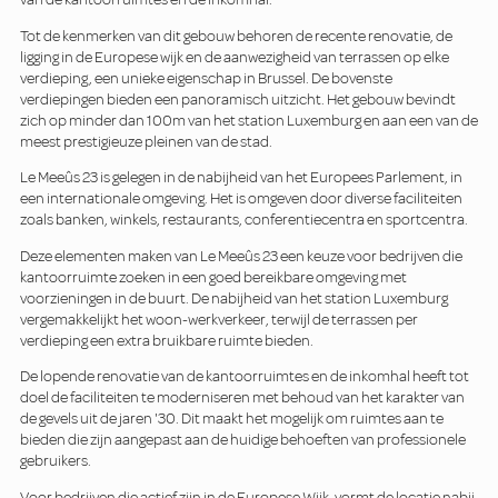
Tot de kenmerken van dit gebouw behoren de recente renovatie, de
ligging in de Europese wijk en de aanwezigheid van terrassen op elke
verdieping, een unieke eigenschap in Brussel. De bovenste
verdiepingen bieden een panoramisch uitzicht. Het gebouw bevindt
zich op minder dan 100m van het station Luxemburg en aan een van de
meest prestigieuze pleinen van de stad.
Le Meeûs 23 is gelegen in de nabijheid van het Europees Parlement, in
een internationale omgeving. Het is omgeven door diverse faciliteiten
zoals banken, winkels, restaurants, conferentiecentra en sportcentra.
Deze elementen maken van Le Meeûs 23 een keuze voor bedrijven die
kantoorruimte zoeken in een goed bereikbare omgeving met
voorzieningen in de buurt. De nabijheid van het station Luxemburg
vergemakkelijkt het woon-werkverkeer, terwijl de terrassen per
verdieping een extra bruikbare ruimte bieden.
De lopende renovatie van de kantoorruimtes en de inkomhal heeft tot
doel de faciliteiten te moderniseren met behoud van het karakter van
de gevels uit de jaren '30. Dit maakt het mogelijk om ruimtes aan te
bieden die zijn aangepast aan de huidige behoeften van professionele
gebruikers.
Voor bedrijven die actief zijn in de Europese Wijk, vormt de locatie nabij