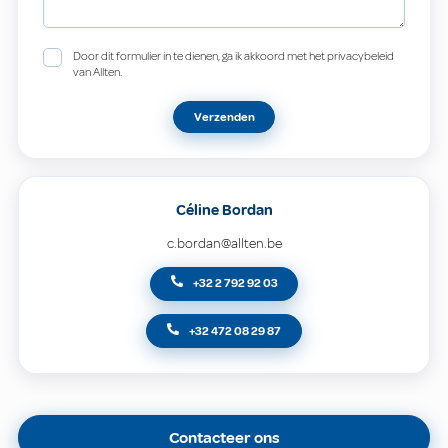
Door dit formulier in te dienen, ga ik akkoord met het privacybeleid
van Allten.
Verzenden
Céline Bordan
c.bordan@allten.be
+32 2 792 92 03
+32 472 08 29 87
Contacteer ons