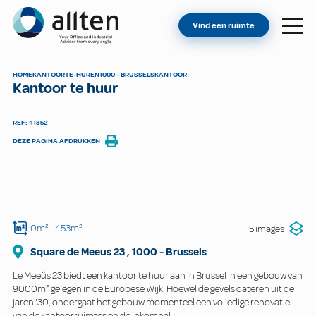
BENT U EIGENAAR?
Allten
Vind een ruimte
VIND EEN RUIMTE
OVER ONS
HOME
KANTOOR
TE-HUREN
1000 - BRUSSELS
KANTOOR
Kantoor te huur
CONTACT
REF: 41352
DEZE PAGINA AFDRUKKEN
0m²
- 453m²
5 images
Square de Meeus
23
,
1000
-
Brussels
Le Meeûs 23 biedt een kantoor te huur aan in Brussel in een gebouw van
9000m² gelegen in de Europese Wijk. Hoewel de gevels dateren uit de
jaren '30, ondergaat het gebouw momenteel een volledige renovatie
van de kantoorruimtes en de inkomhal.