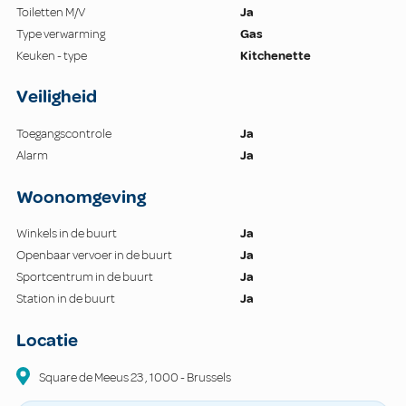
Toiletten M/V
Ja
Type verwarming
Gas
Keuken - type
Kitchenette
Veiligheid
Toegangscontrole
Ja
Alarm
Ja
Woonomgeving
Winkels in de buurt
Ja
Openbaar vervoer in de buurt
Ja
Sportcentrum in de buurt
Ja
Station in de buurt
Ja
Locatie
Square de Meeus
23
,
1000
-
Brussels