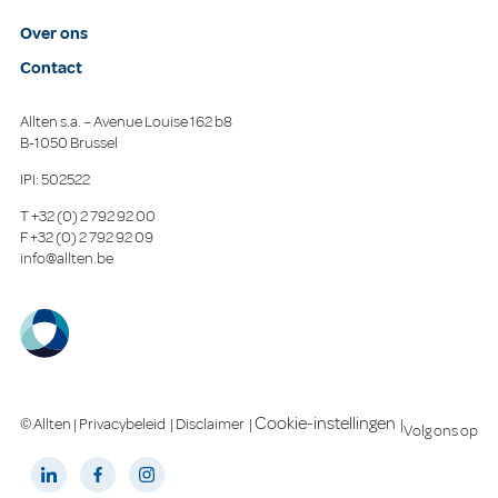
Over ons
Contact
Allten s.a. – Avenue Louise 162 b8
B-1050 Brussel
IPI: 502522
T
+32 (0) 2 792 92 00
F
+32 (0) 2 792 92 09
info@allten.be
Cookie-instellingen
© Allten |
Privacybeleid
|
Disclaimer
|
|
Volg ons op