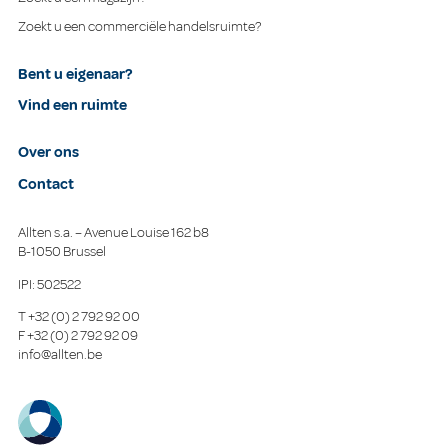
Zoekt u een commerciële handelsruimte?
Bent u eigenaar?
Vind een ruimte
Over ons
Contact
Allten s.a. – Avenue Louise 162 b8
B-1050 Brussel
IPI: 502522
T
+32 (0) 2 792 92 00
F
+32 (0) 2 792 92 09
info@allten.be