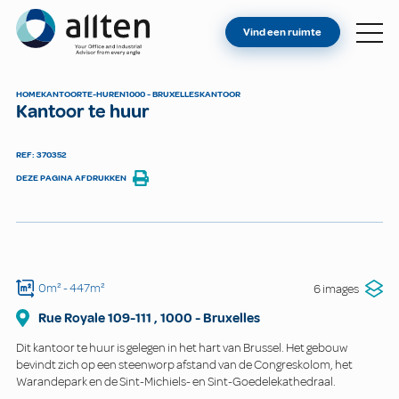
BENT U EIGENAAR?
Allten
Vind een ruimte
VIND EEN RUIMTE
OVER ONS
HOME
KANTOOR
TE-HUREN
1000 - BRUXELLES
KANTOOR
Kantoor te huur
CONTACT
REF: 370352
DEZE PAGINA AFDRUKKEN
0m²
- 447m²
6 images
Rue Royale
109-111
,
1000
-
Bruxelles
Dit kantoor te huur is gelegen in het hart van Brussel. Het gebouw
bevindt zich op een steenworp afstand van de Congreskolom, het
Warandepark en de Sint-Michiels- en Sint-Goedelekathedraal.