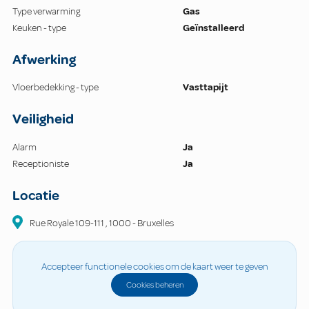
Type verwarming
Gas
Keuken - type
Geïnstalleerd
Afwerking
Vloerbedekking - type
Vasttapijt
Veiligheid
Alarm
Ja
Receptioniste
Ja
Locatie
Rue Royale
109-111
,
1000
-
Bruxelles
Accepteer functionele cookies om de kaart weer te geven
Cookies beheren