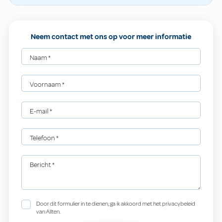
Neem contact met ons op voor meer informatie
Naam
*
Voornaam
*
E-mail
*
Telefoon
*
Bericht
*
Door dit formulier in te dienen, ga ik akkoord met het privacybeleid
van Allten.