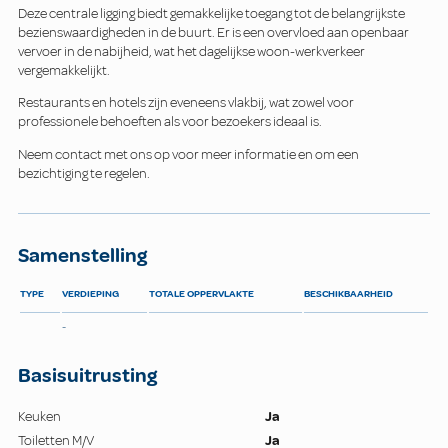
Deze centrale ligging biedt gemakkelijke toegang tot de belangrijkste
bezienswaardigheden in de buurt. Er is een overvloed aan openbaar
vervoer in de nabijheid, wat het dagelijkse woon-werkverkeer
vergemakkelijkt.
Restaurants en hotels zijn eveneens vlakbij, wat zowel voor
professionele behoeften als voor bezoekers ideaal is.
Neem contact met ons op voor meer informatie en om een
bezichtiging te regelen.
Samenstelling
TYPE
VERDIEPING
TOTALE OPPERVLAKTE
BESCHIKBAARHEID
-
Basisuitrusting
Keuken
Ja
Toiletten M/V
Ja