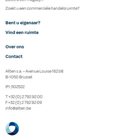
Zoekt u een commerciële handelsruimte?
Bent u eigenaar?
Vind een ruimte
Over ons
Contact
Allten s.a. – Avenue Louise 162 b8
B-1050 Brussel
IPI: 502522
T
+32 (0) 2 792 92 00
F
+32 (0) 2 792 92 09
info@allten.be