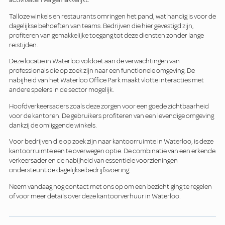
Talloze winkels en restaurants omringen het pand, wat handig is voor de
dagelijkse behoeften van teams. Bedrijven die hier gevestigd zijn,
profiteren van gemakkelijke toegang tot deze diensten zonder lange
reistijden.
Deze locatie in Waterloo voldoet aan de verwachtingen van
professionals die op zoek zijn naar een functionele omgeving. De
nabijheid van het Waterloo Office Park maakt vlotte interacties met
andere spelers in de sector mogelijk.
Hoofdverkeersaders zoals deze zorgen voor een goede zichtbaarheid
voor de kantoren. De gebruikers profiteren van een levendige omgeving
dankzij de omliggende winkels.
Voor bedrijven die op zoek zijn naar kantoorruimte in Waterloo, is deze
kantoorruimte een te overwegen optie. De combinatie van een erkende
verkeersader en de nabijheid van essentiële voorzieningen
ondersteunt de dagelijkse bedrijfsvoering.
Neem vandaag nog contact met ons op om een bezichtiging te regelen
of voor meer details over deze kantoorverhuur in Waterloo.