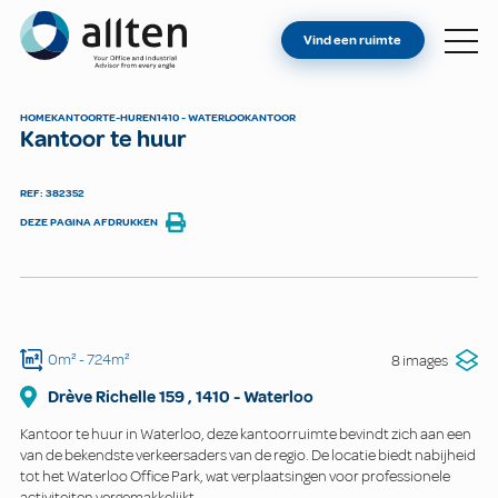
BENT U EIGENAAR?
Allten
Vind een ruimte
VIND EEN RUIMTE
OVER ONS
HOME
KANTOOR
TE-HUREN
1410 - WATERLOO
KANTOOR
Kantoor te huur
CONTACT
REF: 382352
DEZE PAGINA AFDRUKKEN
0m²
- 724m²
8 images
Drève Richelle
159
,
1410
-
Waterloo
Kantoor te huur in Waterloo, deze kantoorruimte bevindt zich aan een
van de bekendste verkeersaders van de regio. De locatie biedt nabijheid
tot het Waterloo Office Park, wat verplaatsingen voor professionele
activiteiten vergemakkelijkt.