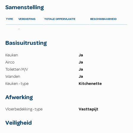
Samenstelling
TYPE
VERDIEPING
TOTALE OPPERVLAKTE
BESCHIKBAARHEID
-
Basisuitrusting
Keuken
Ja
Airco
Ja
Toiletten M/V
Ja
Wanden
Ja
Keuken - type
Kitchenette
Afwerking
Vloerbedekking - type
Vasttapijt
Veiligheid