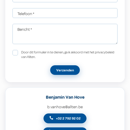
Telefoon
*
Bericht
*
Door dit formulier in te dienen, ga ik akkoord met het privacybeleid
van Allten.
Verzenden
Benjamin Van Hove
b.vanhove@allten.be
+32 2 792 92 02