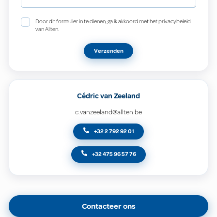
Door dit formulier in te dienen, ga ik akkoord met het privacybeleid
van Allten.
Verzenden
Cédric van Zeeland
c.vanzeeland@allten.be
+32 2 792 92 01
+32 475 96 57 76
Contacteer ons