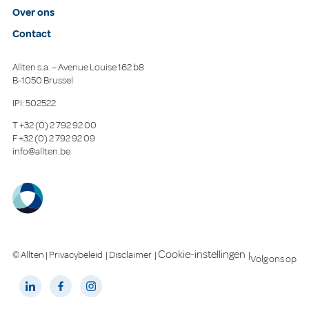
Over ons
Contact
Allten s.a. – Avenue Louise 162 b8
B-1050 Brussel
IPI: 502522
T
+32 (0) 2 792 92 00
F
+32 (0) 2 792 92 09
info@allten.be
Cookie-instellingen
© Allten |
Privacybeleid
|
Disclaimer
|
|
Volg ons op