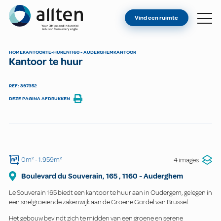
BENT U EIGENAAR?
Allten
Vind een ruimte
VIND EEN RUIMTE
OVER ONS
HOME
KANTOOR
TE-HUREN
1160 - AUDERGHEM
KANTOOR
Kantoor te huur
CONTACT
REF: 397352
DEZE PAGINA AFDRUKKEN
0m²
- 1.959m²
4 images
Boulevard du Souverain, 165
,
1160
-
Auderghem
Le Souverain 165 biedt een kantoor te huur aan in Oudergem, gelegen in
een snelgroeiende zakenwijk aan de Groene Gordel van Brussel.
Het gebouw bevindt zich te midden van een groene en serene