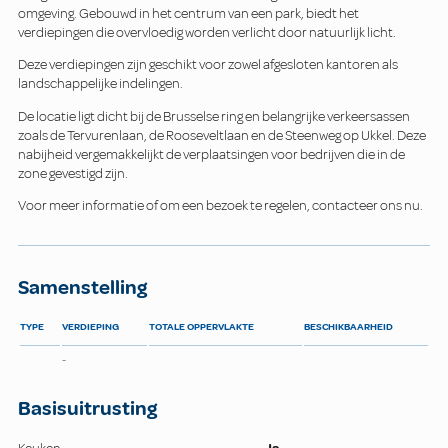
omgeving. Gebouwd in het centrum van een park, biedt het
verdiepingen die overvloedig worden verlicht door natuurlijk licht.
Deze verdiepingen zijn geschikt voor zowel afgesloten kantoren als
landschappelijke indelingen.
De locatie ligt dicht bij de Brusselse ring en belangrijke verkeersassen
zoals de Tervurenlaan, de Rooseveltlaan en de Steenweg op Ukkel. Deze
nabijheid vergemakkelijkt de verplaatsingen voor bedrijven die in de
zone gevestigd zijn.
Voor meer informatie of om een bezoek te regelen, contacteer ons nu.
Samenstelling
TYPE
VERDIEPING
TOTALE OPPERVLAKTE
BESCHIKBAARHEID
-
Basisuitrusting