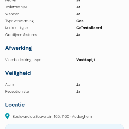
Keuken
Ja
Toiletten M/V
Ja
Wanden
Ja
Type verwarming
Gas
Keuken - type
Geïnstalleerd
Gordijnen & stores
Ja
Afwerking
Vloerbedekking - type
Vasttapijt
Veiligheid
Alarm
Ja
Receptioniste
Ja
Locatie
Boulevard du Souverain, 165
,
1160
-
Auderghem