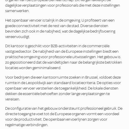
dagelijkse verplaatsingen voor professionals die met deze instellingen
samenwerken.
Het openbaar vervoer is talrijk in de omgeving. U profiteert van een
goede connectiviteit met de rest van de stad. Diverse diensten
bevinden zich ook in de nabijheid, wat de dagelijkse bedrijfsvoering
vereenvoudigt.
Dit kantoor is geschikt voor B2B-activiteiten in de commerciële
vastgoedsector. De nabijheid van de Europese instellingen biedt een
praktische omgeving voor professionele uitwisselingen. Het gebouw is
zo gepositioneerd dat de wandeltijden naar de belangrijkste betrokken
locaties worden geminimaliseerd.
Voor bedrijven die een kantoorruimte zoeken in Brussel, voldoet deze
ruimte in de Leopoldwijk aan standaard locatiecriteria. De opties voor
openbaar vervoer versterken de toegankelijkheid. De lokale diensten
dekken de essentiële behoeften zonder lange verplaatsingen te
vereisen.
De configuratie van het gebouw ondersteunt professioneel gebruik. De
directe toegang te voet tot de Europese organen vormt een voordeel
voor de productiviteit. De openbaarvervoerlijnen zorgen voor
regelmatige verbindingen.