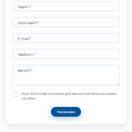
Naam
*
Voornaam
*
E-mail
*
Telefoon
*
Bericht
*
Door dit formulier in te dienen, ga ik akkoord met het privacybeleid
van Allten.
Verzenden