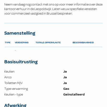
Neem vandaag nog contact met ons op voor meer informatie over deze
kantoorverhuur in de Leopoldwijk. Laten we uw specifieke vereisten
voor commercieel vastgoed in Brussel bespreken.
Samenstelling
TYPE
VERDIEPING
TOTALE OPPERVLAKTE
BESCHIKBAARHEID
-
Basisuitrusting
Keuken
Ja
Airco
Ja
Toiletten M/V
Ja
Type verwarming
Gas
Keuken - type
Geïnstalleerd
Afwerking