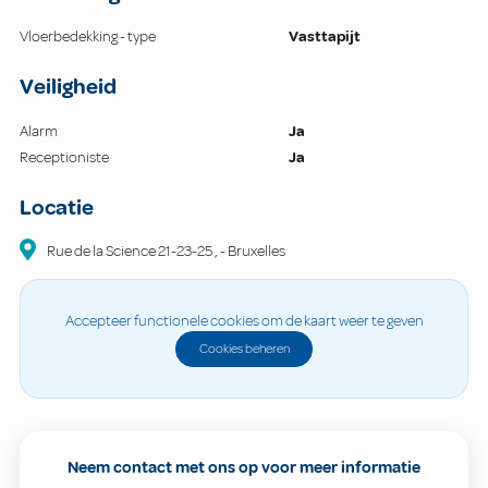
Vloerbedekking - type
Vasttapijt
Veiligheid
Alarm
Ja
Receptioniste
Ja
Locatie
Rue de la Science
21-23-25
,
-
Bruxelles
Accepteer functionele cookies om de kaart weer te geven
Cookies beheren
Neem contact met ons op voor meer informatie