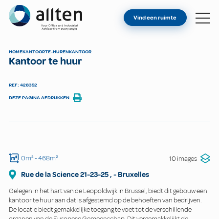
BENT U EIGENAAR?
Allten
Vind een ruimte
VIND EEN RUIMTE
OVER ONS
HOME
KANTOOR
TE-HUREN
KANTOOR
Kantoor te huur
CONTACT
REF: 428352
DEZE PAGINA AFDRUKKEN
0m²
- 468m²
10 images
Rue de la Science
21-23-25
,
-
Bruxelles
Gelegen in het hart van de Leopoldwijk in Brussel, biedt dit gebouw een
kantoor te huur aan dat is afgestemd op de behoeften van bedrijven.
De locatie biedt gemakkelijke toegang te voet tot de verschillende
organen van de Europese Gemeenschap. Dit vergemakkelijkt de