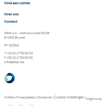
Vind een ruimte
Over ons
Contact
Allten s.a. – Avenue Louise 162 b8
B-1050 Brussel
IPI: 502522
T
+32 (0) 2 792 92 00
F
+32 (0) 2 792 92 09
info@allten.be
Cookie-instellingen
© Allten |
Privacybeleid
|
Disclaimer
|
|
Volg ons op