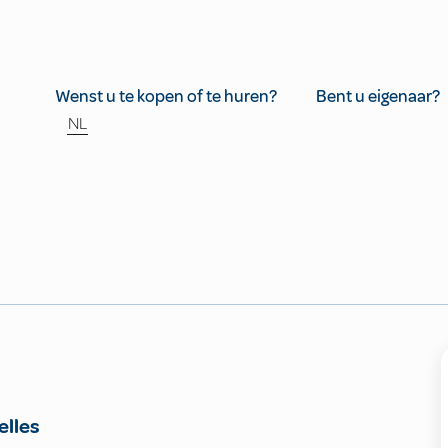
Wenst u te kopen of te huren?
Bent u eigenaar?
NL
elles