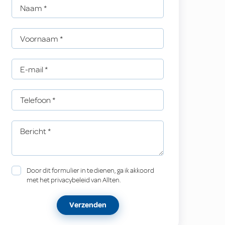
Naam
*
Voornaam
*
E-mail
*
Telefoon
*
Bericht
*
Door dit formulier in te dienen, ga ik akkoord
met het privacybeleid van Allten.
Verzenden