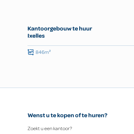
Kantoorgebouw te huur
Ixelles
846m²
Wenst u te kopen of te huren?
Zoekt u een kantoor?