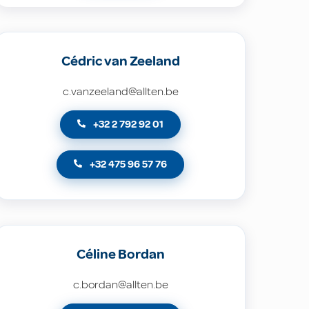
Cédric van Zeeland
c.vanzeeland@allten.be
+32 2 792 92 01
+32 475 96 57 76
Céline Bordan
c.bordan@allten.be