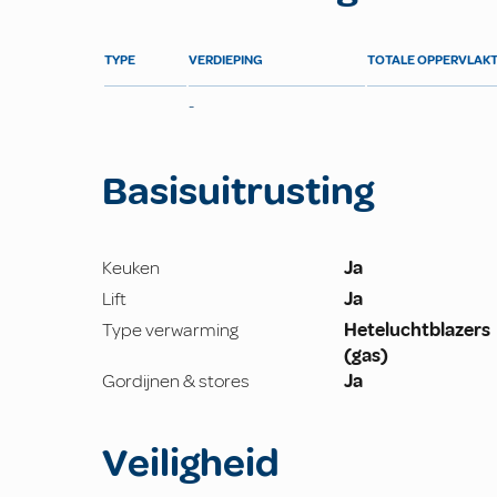
TYPE
VERDIEPING
TOTALE OPPERVLAK
-
Basisuitrusting
Keuken
Ja
Lift
Ja
Type verwarming
Heteluchtblazers
(gas)
Gordijnen & stores
Ja
Veiligheid