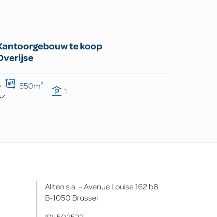
Kantoorgebouw te koop
Overijse
550m²
1
Allten s.a. – Avenue Louise 162 b8
B-1050 Brussel