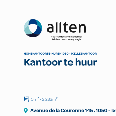
Allten
HOME
KANTOOR
TE-HUREN
1050 - IXELLES
KANTOOR
Kantoor te huur
0m²
- 2.233m²
Avenue de la Couronne
145
,
1050
-
Ix