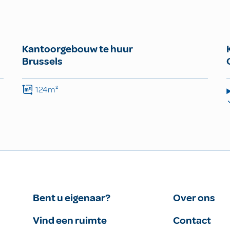
Kantoorgebouw te huur
Brussels
124m²
Bent u eigenaar?
Over ons
Vind een ruimte
Contact