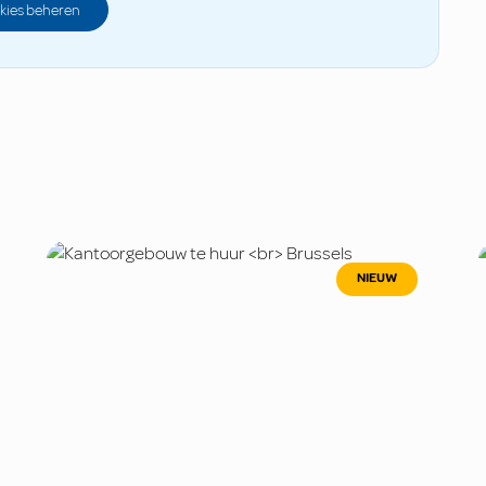
kies beheren
NIEUW