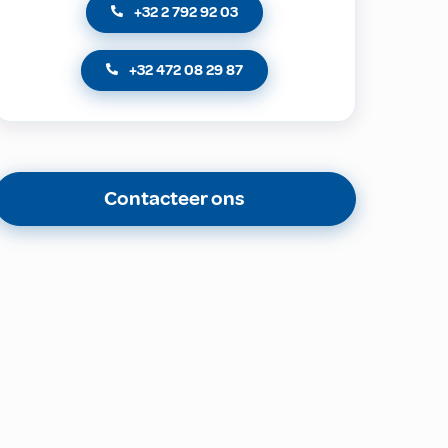
+32 2 792 92 03
+32 472 08 29 87
Contacteer ons