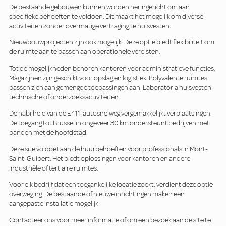
De bestaande gebouwen kunnen worden heringericht om aan
specifieke behoeften te voldoen. Dit maakt het mogelijk om diverse
activiteiten zonder overmatige vertraging te huisvesten.
Nieuwbouwprojecten zijn ook mogelijk. Deze optie biedt flexibiliteit om
de ruimte aan te passen aan operationele vereisten.
Tot de mogelijkheden behoren kantoren voor administratieve functies.
Magazijnen zijn geschikt voor opslag en logistiek. Polyvalente ruimtes
passen zich aan gemengde toepassingen aan. Laboratoria huisvesten
technische of onderzoeksactiviteiten.
De nabijheid van de E411-autosnelweg vergemakkelijkt verplaatsingen.
De toegang tot Brussel in ongeveer 30 km ondersteunt bedrijven met
banden met de hoofdstad.
Deze site voldoet aan de huurbehoeften voor professionals in Mont-
Saint-Guibert. Het biedt oplossingen voor kantoren en andere
industriële of tertiaire ruimtes.
Voor elk bedrijf dat een toegankelijke locatie zoekt, verdient deze optie
overweging. De bestaande of nieuwe inrichtingen maken een
aangepaste installatie mogelijk.
Contacteer ons voor meer informatie of om een bezoek aan de site te