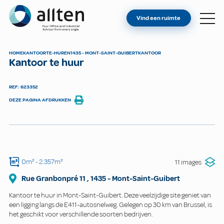
BENT U EIGENAAR?
Allten
Vind een ruimte
VIND EEN RUIMTE
OVER ONS
HOME
KANTOOR
TE-HUREN
1435 - MONT-SAINT-GUIBERT
KANTOOR
Kantoor te huur
CONTACT
REF: 623352
DEZE PAGINA AFDRUKKEN
0m²
- 2.357m²
11 images
Rue Granbonpré
11
,
1435
-
Mont-Saint-Guibert
Kantoor te huur in Mont-Saint-Guibert. Deze veelzijdige site geniet van
een ligging langs de E411-autosnelweg. Gelegen op 30 km van Brussel, is
het geschikt voor verschillende soorten bedrijven.