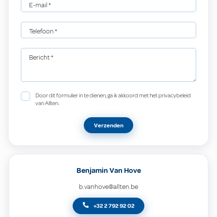
E-mail
*
Telefoon
*
Bericht
*
Door dit formulier in te dienen, ga ik akkoord met het privacybeleid
van Allten.
Verzenden
Benjamin Van Hove
b.vanhove@allten.be
+32 2 792 92 02