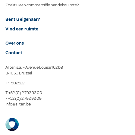
Zoekt u een commerciële handelsruimte?
Bent u eigenaar?
Vind een ruimte
Over ons
Contact
Allten s.a. – Avenue Louise 162 b8
B-1050 Brussel
IPI: 502522
T
+32 (0) 2 792 92 00
F
+32 (0) 2 792 92 09
info@allten.be