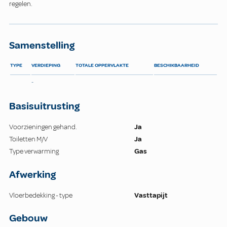
regelen.
Samenstelling
TYPE
VERDIEPING
TOTALE OPPERVLAKTE
BESCHIKBAARHEID
-
Basisuitrusting
Voorzieningen gehand.
Ja
Toiletten M/V
Ja
Type verwarming
Gas
Afwerking
Vloerbedekking - type
Vasttapijt
Gebouw