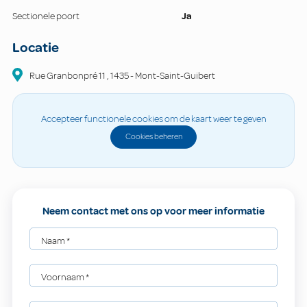
Sectionele poort
Ja
Locatie
Rue Granbonpré
11
,
1435
-
Mont-Saint-Guibert
Accepteer functionele cookies om de kaart weer te geven
Cookies beheren
Neem contact met ons op voor meer informatie
Naam
*
Voornaam
*