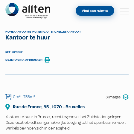
BENT U EIGENAAR?
Allten
Vind een ruimte
VIND EEN RUIMTE
OVER ONS
HOME
KANTOOR
TE-HUREN
1070 - BRUXELLES
KANTOOR
Kantoor te huur
CONTACT
REF: 629352
DEZE PAGINA AFDRUKKEN
0m²
- 756m²
3 images
Rue de France, 95
,
1070
-
Bruxelles
Kantoor te huur in Brussel, recht tegenover het Zuidstation gelegen.
Deze locatie biedt een gemakkelijke toegang tot het openbaar vervoer.
Winkels bevinden zich in de nabijheid.