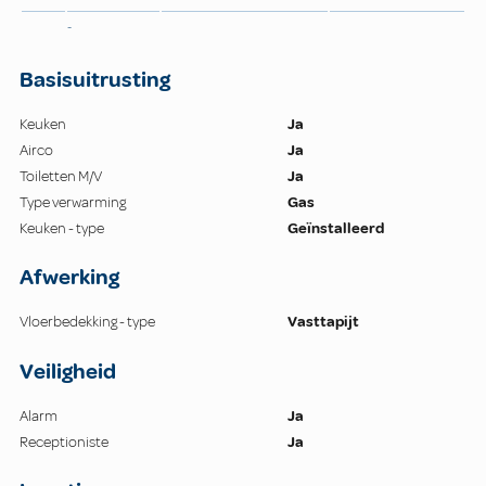
-
Basisuitrusting
Keuken
Ja
Airco
Ja
Toiletten M/V
Ja
Type verwarming
Gas
Keuken - type
Geïnstalleerd
Afwerking
Vloerbedekking - type
Vasttapijt
Veiligheid
Alarm
Ja
Receptioniste
Ja