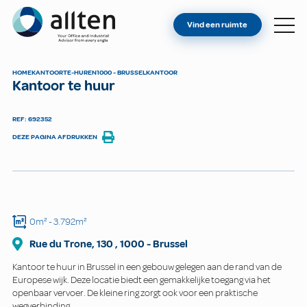
BENT U EIGENAAR?
Allten
Vind een ruimte
VIND EEN RUIMTE
OVER ONS
HOME
KANTOOR
TE-HUREN
1000 - BRUSSEL
KANTOOR
Kantoor te huur
CONTACT
REF: 692352
DEZE PAGINA AFDRUKKEN
0m²
- 3.792m²
Rue du Trone, 130
,
1000
-
Brussel
Kantoor te huur in Brussel in een gebouw gelegen aan de rand van de
Europese wijk. Deze locatie biedt een gemakkelijke toegang via het
openbaar vervoer. De kleine ring zorgt ook voor een praktische
wegverbinding.