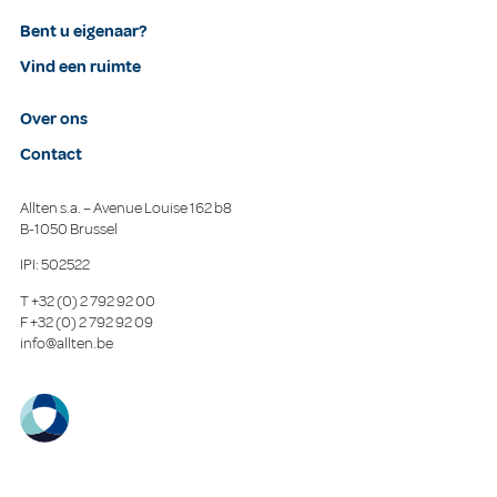
Bent u eigenaar?
Vind een ruimte
Over ons
Contact
Allten s.a. – Avenue Louise 162 b8
B-1050 Brussel
IPI: 502522
T
+32 (0) 2 792 92 00
F
+32 (0) 2 792 92 09
info@allten.be