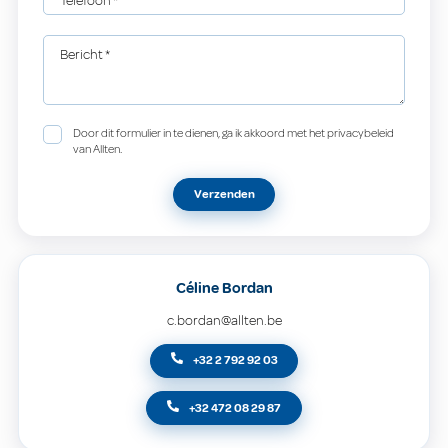
Telefoon
*
Bericht
*
Door dit formulier in te dienen, ga ik akkoord met het privacybeleid
van Allten.
Verzenden
Céline Bordan
c.bordan@allten.be
+32 2 792 92 03
+32 472 08 29 87