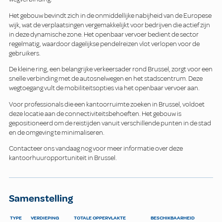
Het gebouw bevindt zich in de onmiddellijke nabijheid van de Europese
wijk, wat de verplaatsingen vergemakkelijkt voor bedrijven die actief zijn
in deze dynamische zone. Het openbaar vervoer bedient de sector
regelmatig, waardoor dagelijkse pendelreizen vlot verlopen voor de
gebruikers.
De kleine ring, een belangrijke verkeersader rond Brussel, zorgt voor een
snelle verbinding met de autosnelwegen en het stadscentrum. Deze
wegtoegang vult de mobiliteitsopties via het openbaar vervoer aan.
Voor professionals die een kantoorruimte zoeken in Brussel, voldoet
deze locatie aan de connectiviteitsbehoeften. Het gebouw is
gepositioneerd om de reistijden vanuit verschillende punten in de stad
en de omgeving te minimaliseren.
Contacteer ons vandaag nog voor meer informatie over deze
kantoorhuuropportuniteit in Brussel.
Samenstelling
TYPE
VERDIEPING
TOTALE OPPERVLAKTE
BESCHIKBAARHEID