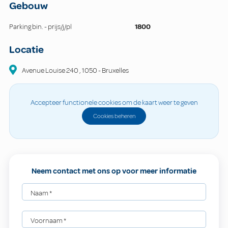
Gebouw
Parking bin. - prijs/j/pl
1800
Locatie
Avenue Louise
240
,
1050
-
Bruxelles
Accepteer functionele cookies om de kaart weer te geven
Cookies beheren
Neem contact met ons op voor meer informatie
Naam
*
Voornaam
*