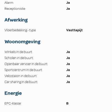
Alarm
Ja
Receptioniste
Ja
Afwerking
Vloerbedekking - type
Vasttapijt
Woonomgeving
Winkels in de buurt
Ja
Scholen in de buurt
Ja
Openbaar vervoer in de buurt
Ja
Sportcentrum in de buurt
Ja
Velostaion in de buurt
Ja
Car sharing in de buurt
Ja
Energie
EPC-klasse
B