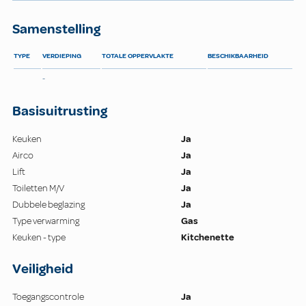
Samenstelling
TYPE
VERDIEPING
TOTALE OPPERVLAKTE
BESCHIKBAARHEID
-
Basisuitrusting
Keuken
Ja
Airco
Ja
Lift
Ja
Toiletten M/V
Ja
Dubbele beglazing
Ja
Type verwarming
Gas
Keuken - type
Kitchenette
Veiligheid
Toegangscontrole
Ja