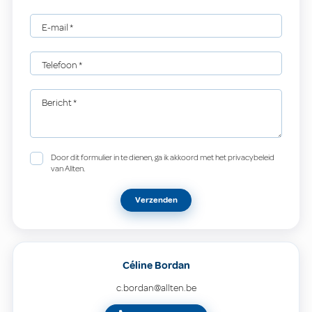
E-mail
*
Telefoon
*
Bericht
*
Door dit formulier in te dienen, ga ik akkoord met het privacybeleid
van Allten.
Verzenden
Céline Bordan
c.bordan@allten.be