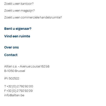
Zoekt u een kantoor?
Zoekt u een magazijn?
Zoekt u een commerciële handelsruimte?
Bent u eigenaar?
Vind een ruimte
Over ons
Contact
Allten s.a. – Avenue Louise 162 b8
B-1050 Brussel
IPI: 502522
T
+32 (0) 2 792 92 00
F
+32 (0) 2 792 92 09
info@allten.be