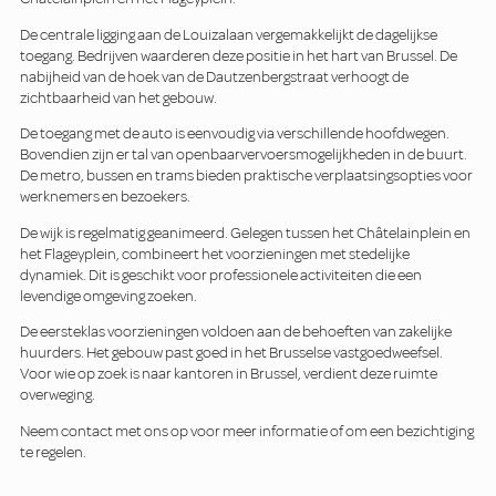
De centrale ligging aan de Louizalaan vergemakkelijkt de dagelijkse
toegang. Bedrijven waarderen deze positie in het hart van Brussel. De
nabijheid van de hoek van de Dautzenbergstraat verhoogt de
zichtbaarheid van het gebouw.
De toegang met de auto is eenvoudig via verschillende hoofdwegen.
Bovendien zijn er tal van openbaarvervoersmogelijkheden in de buurt.
De metro, bussen en trams bieden praktische verplaatsingsopties voor
werknemers en bezoekers.
De wijk is regelmatig geanimeerd. Gelegen tussen het Châtelainplein en
het Flageyplein, combineert het voorzieningen met stedelijke
dynamiek. Dit is geschikt voor professionele activiteiten die een
levendige omgeving zoeken.
De eersteklas voorzieningen voldoen aan de behoeften van zakelijke
huurders. Het gebouw past goed in het Brusselse vastgoedweefsel.
Voor wie op zoek is naar kantoren in Brussel, verdient deze ruimte
overweging.
Neem contact met ons op voor meer informatie of om een bezichtiging
te regelen.