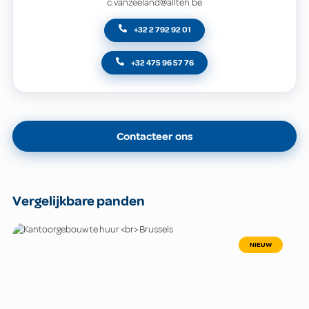
c.vanzeeland@allten.be
+32 2 792 92 01
+32 475 96 57 76
Contacteer ons
Vergelijkbare panden
NIEUW