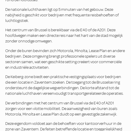
De nationale luchthaven ligt op 5 minuten van het gebouw. Deze
nabijheid is geschikt voor bedrijven met frequente reisbehoeften of
luchtlogistiek.
Het centrum van Brussel is bereikbaar via de E40 of de A201. Deze
hoofdwegen maken een directe reis naar het hart van de stad mogelijk
zonder onnodige omwegen.
Onder de buren bevinden zich Motorola, Minolta, Lease Plan en andere
bedrijven. Deze omgeving brengt professionele spelers uit diverse
sectoren samen, wat een geschikte setting creëert voor commerciële
en industriële activiteiten.
De Keiberg-zone biedt een praktische vestigingsplaats voor bedrijven
die een locatie in Zaventem zoeken. De toegang tot de Brusselse ring
ondersteunt de dagelijkse wegverbindingen. De korte afstand tot de
nationale luchthaven vereenvoudigt transportgerelateerde operaties.
De verbindingen met het centrum van Brussel via de E40 of A201
zorgen voor een vlotte mobiliteit. De aanwezigheid van buren zoals
Motorola, Minolta en Lease Plan duidt op een gevestigde zakenwijk.
Deze eigendom voldoet aan de behoeften voor kantoorverhuur in de
zone van Zaventem. De feiten betreffende locatie en toegankelijkheid