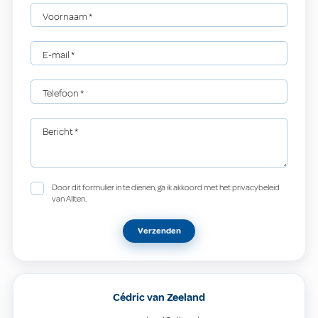
Voornaam
*
E-mail
*
Telefoon
*
Bericht
*
Door dit formulier in te dienen, ga ik akkoord met het privacybeleid
van Allten.
Verzenden
Cédric van Zeeland