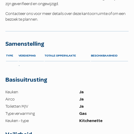
zijn geverifieerd en ongewijzigd.
Contacteer ons voor meer details over deze kantoorruimte of om een
bezoek te plannen.
Samenstelling
TYPE
VERDIEPING
TOTALE OPPERVLAKTE
BESCHIKBAARHEID
-
Basisuitrusting
Keuken
Ja
Airco
Ja
Toiletten M/V
Ja
Type verwarming
Gas
Keuken - type
Kitchenette