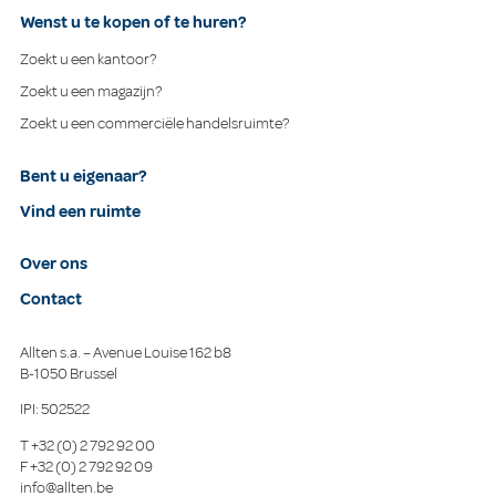
Wenst u te kopen of te huren?
Zoekt u een kantoor?
Zoekt u een magazijn?
Zoekt u een commerciële handelsruimte?
Bent u eigenaar?
Vind een ruimte
Over ons
Contact
Allten s.a. – Avenue Louise 162 b8
B-1050 Brussel
IPI: 502522
T
+32 (0) 2 792 92 00
F
+32 (0) 2 792 92 09
info@allten.be