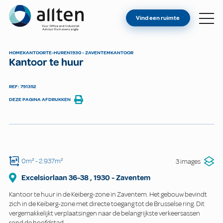
BENT U EIGENAAR?
Allten
Vind een ruimte
VIND EEN RUIMTE
OVER ONS
HOME
KANTOOR
TE-HUREN
1930 - ZAVENTEM
KANTOOR
Kantoor te huur
CONTACT
REF: 791352
DEZE PAGINA AFDRUKKEN
0m²
- 2.937m²
3 images
Excelsiorlaan
36-38
,
1930
-
Zaventem
Kantoor te huur in de Keiberg-zone in Zaventem. Het gebouw bevindt
zich in de Keiberg-zone met directe toegang tot de Brusselse ring. Dit
vergemakkelijkt verplaatsingen naar de belangrijkste verkeersassen
rond de hoofdstad.