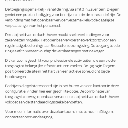
De toegang is gemakkelijk vanaf de ring, via afrit 3 in Zaventem. Diegem
geniet een praktische ligging voor bedrijven die in de zone actief zijn. De
verbinding met het openbaar vervoer vergemakkelijkt de dagelijkse
verplaatsingen van het personeel.
De nabijheid van de luchthaven maakt snelle verbindingen voor
zakenreizen mogelijk. Het openbaarvervoersnetwerk zorgt voor een
regelmatige bediening naar Brussel en de omgeving. De toegang tot de
ring via afrit 3 vereenvoudigt de verplaatsingen met de wagen.
Dit kantoor is geschikt voor professionele activiteiten die een vlotte
toegang tot belangrijke infrastructuren zoeken. De ligging in Diegem
positioneert de site in het hart van een actieve zone, dicht bij de
hoofdwegen.
Bedrijven die geïnteresseerd zijn in het huren van een kantoor in deze
configuratie, vinden hier een geschikte optie. De combinatie van
toegang via de weg, openbaar vervoer en nabijheid van de luchthaven
voldoet aan de standaard logistieke behoeften.
Voor meer informatie over deze kantoorruimte te huur in Diegem,
contacteer ons vandaag nog.