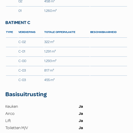
02
458 m²
01
1.260 m²
BATIMENT C
TYPE
VERDIEPING
TOTALE OPPERVLAKTE
BESCHIKBAARHEID
C-02
322 m²
C-01
1.291 m²
C-00
1.293 m²
C-03
817 m²
C-03
455 m²
Basisuitrusting
Keuken
Ja
Airco
Ja
Lift
Ja
Toiletten M/V
Ja