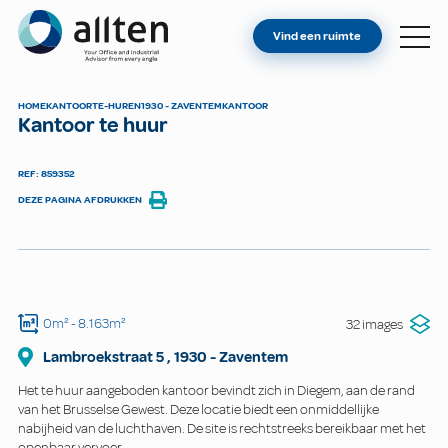
BENT U EIGENAAR?
Allten
Vind een ruimte
VIND EEN RUIMTE
OVER ONS
HOME
KANTOOR
TE-HUREN
1930 - ZAVENTEM
KANTOOR
Kantoor te huur
CONTACT
REF: 859352
DEZE PAGINA AFDRUKKEN
0m²
- 8.163m²
32 images
Lambroekstraat
5
,
1930
-
Zaventem
Het te huur aangeboden kantoor bevindt zich in Diegem, aan de rand
van het Brusselse Gewest. Deze locatie biedt een onmiddellijke
nabijheid van de luchthaven. De site is rechtstreeks bereikbaar met het
openbaar vervoer.