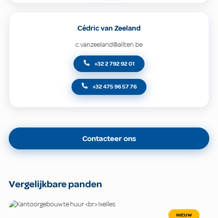
Cédric van Zeeland
c.vanzeeland@allten.be
+32 2 792 92 01
+32 475 96 57 76
Contacteer ons
Vergelijkbare panden
NIEUW