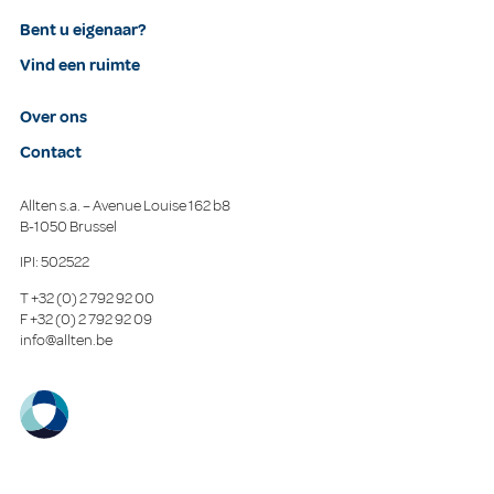
Bent u eigenaar?
Vind een ruimte
Over ons
Contact
Allten s.a. – Avenue Louise 162 b8
B-1050 Brussel
IPI: 502522
T
+32 (0) 2 792 92 00
F
+32 (0) 2 792 92 09
info@allten.be