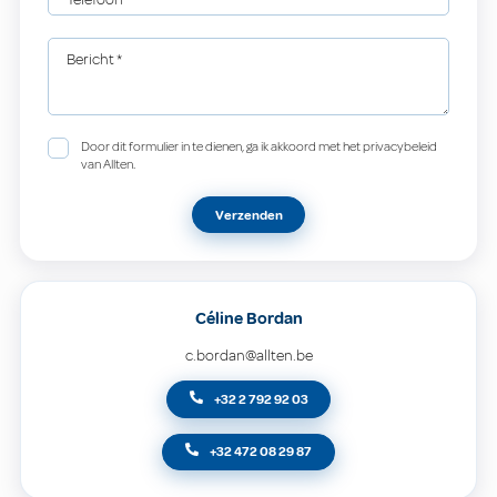
Bericht
*
Door dit formulier in te dienen, ga ik akkoord met het privacybeleid
van Allten.
Verzenden
Céline Bordan
c.bordan@allten.be
+32 2 792 92 03
+32 472 08 29 87