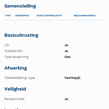
Samenstelling
TYPE
VERDIEPING
TOTALE OPPERVLAKTE
BESCHIKBAARHEID
-
Basisuitrusting
Lift
Ja
Toiletten M/V
Ja
Type verwarming
Gas
Afwerking
Vloerbedekking - type
Vasttapijt
Veiligheid
Receptioniste
Ja