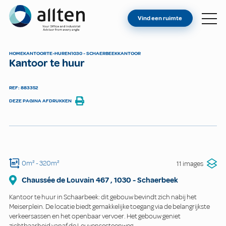
BENT U EIGENAAR?
Allten
Vind een ruimte
VIND EEN RUIMTE
OVER ONS
HOME
KANTOOR
TE-HUREN
1030 - SCHAERBEEK
KANTOOR
Kantoor te huur
CONTACT
REF: 883352
DEZE PAGINA AFDRUKKEN
0m²
- 320m²
11 images
Chaussée de Louvain
467
,
1030
-
Schaerbeek
Kantoor te huur in Schaarbeek: dit gebouw bevindt zich nabij het
Meiserplein. De locatie biedt gemakkelijke toegang via de belangrijkste
verkeersassen en het openbaar vervoer. Het gebouw geniet
zichtbaarheid vanaf de Leuvensesteenweg.