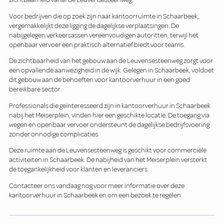
Voor bedrijven die op zoek zijn naar kantoorruimte in Schaarbeek,
vergemakkelijkt deze ligging de dagelijkse verplaatsingen. De
nabijgelegen verkeersassen vereenvoudigen autoritten, terwijl het
openbaar vervoer een praktisch alternatief biedt voor teams.
De zichtbaarheid van het gebouw aan de Leuvensesteenweg zorgt voor
een opvallende aanwezigheid in de wijk. Gelegen in Schaarbeek, voldoet
dit gebouw aan de behoeften voor kantoorverhuur in een goed
bereikbare sector.
Professionals die geïnteresseerd zijn in kantoorverhuur in Schaarbeek
nabij het Meiserplein, vinden hier een geschikte locatie. De toegang via
wegen en openbaar vervoer ondersteunt de dagelijkse bedrijfsvoering
zonder onnodige complicaties.
Deze ruimte aan de Leuvensesteenweg is geschikt voor commerciële
activiteiten in Schaarbeek. De nabijheid van het Meiserplein versterkt
de toegankelijkheid voor klanten en leveranciers.
Contacteer ons vandaag nog voor meer informatie over deze
kantoorverhuur in Schaarbeek en om een bezoek te regelen.