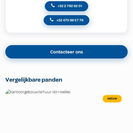
+32 2 792 92 01
+32 475 96 57 76
Contacteer ons
Vergelijkbare panden
NIEUW