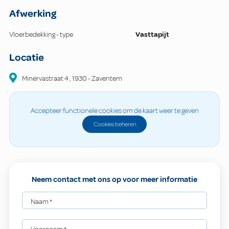
Afwerking
Vloerbedekking - type
Vasttapijt
Locatie
Minervastraat
4
,
1930
-
Zaventem
Accepteer functionele cookies om de kaart weer te geven
Cookies beheren
Neem contact met ons op voor meer informatie
Naam
*