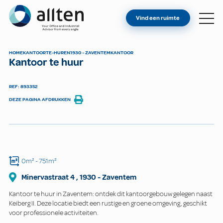
BENT U EIGENAAR?
Allten
Vind een ruimte
VIND EEN RUIMTE
OVER ONS
HOME
KANTOOR
TE-HUREN
1930 - ZAVENTEM
KANTOOR
Kantoor te huur
CONTACT
REF: 893352
DEZE PAGINA AFDRUKKEN
0m²
- 751m²
Minervastraat
4
,
1930
-
Zaventem
Kantoor te huur in Zaventem: ontdek dit kantoorgebouw gelegen naast
Keiberg II. Deze locatie biedt een rustige en groene omgeving, geschikt
voor professionele activiteiten.