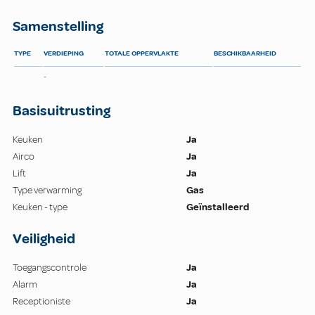
Samenstelling
TYPE
VERDIEPING
TOTALE OPPERVLAKTE
BESCHIKBAARHEID
-
Basisuitrusting
Keuken
Ja
Airco
Ja
Lift
Ja
Type verwarming
Gas
Keuken - type
Geïnstalleerd
Veiligheid
Toegangscontrole
Ja
Alarm
Ja
Receptioniste
Ja