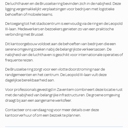
De luchthaven en de Brusselse ring bevinden zich in de nabijheid. Deze
ligging vergemakkelijkt verplaatsingen voor bedrijven met logistieke
behoeften of mobiele teams.
De toegang tot het stadscentrum is eenvoudig via de ring en de Leopold
III-laan. Medewerkers en bezoekers genieten zo van een praktische
verbinding met Brussel.
Dit kantoorgebouw voldoet aan de behoeften van bedrijven die een
serene omgeving zoeken nabij de belangrijkste verkeersassen. De
nabijheid van de luchthaven is geschikt voor internationale operaties of
frequente reizen.
De Brusselse ring zorgt voor een vlotte doorstroming naar de
randgemeenten en het centrum. De Leopold III-laan vult deze
dagelijkse bereikbaarheid aan.
Voor professionals gevestigd in Zaventem combineert deze locatie rust
met de nabijheid van belangrijke infrastructuren. De groene omgeving
draagt bij aan een aangename werksfeer.
Contacteer ons vandaag nog voor meer details over deze
kantoorverhuur of om een bezoek te plannen.