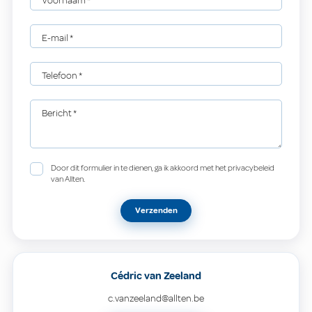
Voornaam
*
E-mail
*
Telefoon
*
Bericht
*
Door dit formulier in te dienen, ga ik akkoord met het privacybeleid
van Allten.
Verzenden
Cédric van Zeeland
c.vanzeeland@allten.be