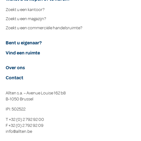
Zoekt u een kantoor?
Zoekt u een magazijn?
Zoekt u een commerciële handelsruimte?
Bent u eigenaar?
Vind een ruimte
Over ons
Contact
Allten s.a. – Avenue Louise 162 b8
B-1050 Brussel
IPI: 502522
T
+32 (0) 2 792 92 00
F
+32 (0) 2 792 92 09
info@allten.be