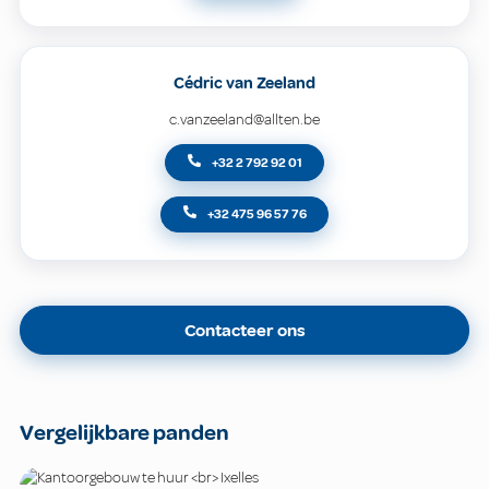
Cédric van Zeeland
c.vanzeeland@allten.be
+32 2 792 92 01
+32 475 96 57 76
Contacteer ons
Vergelijkbare panden