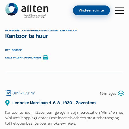
BENT U EIGENAAR?
Allten
Vind een ruimte
VIND EEN RUIMTE
OVER ONS
HOME
KANTOOR
TE-HUREN
1930 - ZAVENTEM
KANTOOR
Kantoor te huur
CONTACT
REF: 980352
DEZE PAGINA AFDRUKKEN
0m²
- 1.781m²
19 images
Lenneke Marelaan
4-6-8
,
1930
-
Zaventem
Kantoor te huur in Zaventem, gelegen nabij metrostation "Alma" en het
Woluwé Shopping Center. Deze locatie biedt een praktische toegang
tot het openbaar vervoer en lokale winkels.