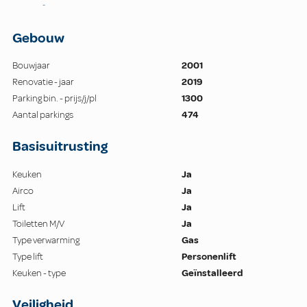
-
Gebouw
Bouwjaar
2001
Renovatie - jaar
2019
Parking bin. - prijs/j/pl
1300
Aantal parkings
474
Basisuitrusting
Keuken
Ja
Airco
Ja
Lift
Ja
Toiletten M/V
Ja
Type verwarming
Gas
Type lift
Personenlift
Keuken - type
Geïnstalleerd
Veiligheid