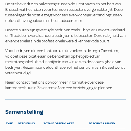
De site bevindt zich halverwege tussen de luchthaven en het hart van
Brussel, wat het reizen voor teams en bezoekers vergemakkelijkt. Deze
tussenliggende positie zorgt voor een evenwichtige verbinding tussen
de luchthavengebieden en het stadscentrum.
Directe buren zijn gevestigde bedrijven zoals Chrysler, Hewlett-Packard
en Tractebel, evenals andere bedrijven uit de sector. Deze nabijheid van
erkende spelers in de professionele wereld kenmerkt de buurt.
Voor bedrijven die een kantoorruimte zoeken in de regio Zaventem,
voldoet deze locatie aan de behoeften op het gebied van
metrotoegankelijkheid, nabijheid van winkels en de aanwezigheid van
bedrijven. Reizen naar de luchthaven of het centrum van Brussel wordt
vereenvoudigd.
Neem contact met ons op voor meer informatie over deze
kantoorverhuur in Zaventem of om een bezichtiging te plannen.
Samenstelling
TYPE
VERDIEPING
TOTALE OPPERVLAKTE
BESCHIKBAARHEID