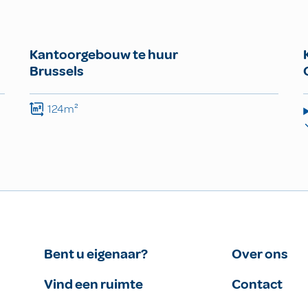
Kantoorgebouw te huur
Brussels
124m²
Bent u eigenaar?
Over ons
Vind een ruimte
Contact