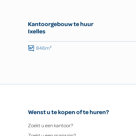
Kantoorgebouw te huur
Ixelles
846m²
Wenst u te kopen of te huren?
Zoekt u een kantoor?
Zoekt u een magazijn?