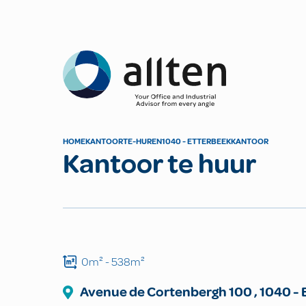
Allten
HOME
KANTOOR
TE-HUREN
1040 - ETTERBEEK
KANTOOR
Kantoor te huur
0m²
- 538m²
Avenue de Cortenbergh
100
,
1040
-