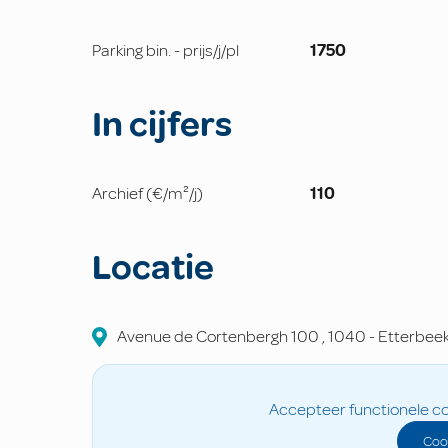
Parking bin. - prijs/j/pl
1750
In cijfers
Archief (€/m²/j)
110
Locatie
Avenue de Cortenbergh
100
,
1040
-
Etterbee
Accepteer functionele co
Coo