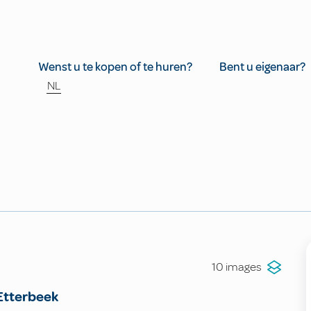
Wenst u te kopen of te huren?
Bent u eigenaar?
NL
10 images
Etterbeek