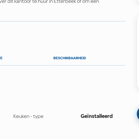
r dit kantoor te huur in Etterbeek of om een
TE
BESCHIKBAARHEID
Keuken - type
Geïnstalleerd