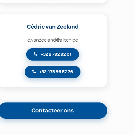
Cédric van Zeeland
c.vanzeeland@allten.be
+32 2 792 92 01
+32 475 96 57 76
Contacteer ons