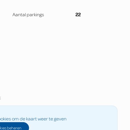
Aantal parkings
22
k
okies om de kaart weer te geven
kies beheren