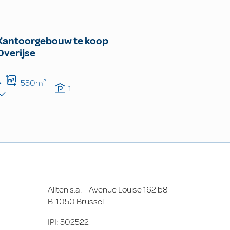
Kantoorgebouw te koop
Overijse
550m²
1
Allten s.a. – Avenue Louise 162 b8
B-1050 Brussel
IPI: 502522