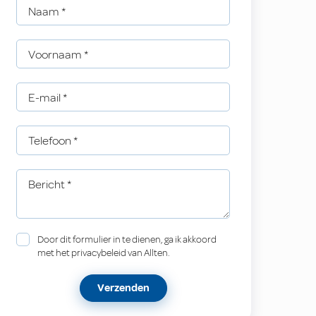
Naam
*
Voornaam
*
E-mail
*
Telefoon
*
Bericht
*
Door dit formulier in te dienen, ga ik akkoord
met het privacybeleid van Allten.
Verzenden