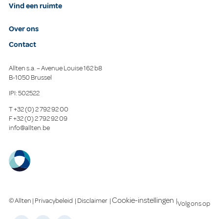
Vind een ruimte
Over ons
Contact
Allten s.a. – Avenue Louise 162 b8
B-1050 Brussel
IPI: 502522
T
+32 (0) 2 792 92 00
F
+32 (0) 2 792 92 09
info@allten.be
Cookie-instellingen
© Allten |
Privacybeleid
|
Disclaimer
|
|
Volg ons op