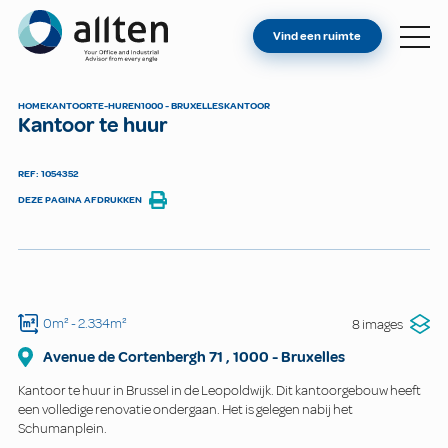
BENT U EIGENAAR?
Allten
Vind een ruimte
VIND EEN RUIMTE
OVER ONS
HOME
KANTOOR
TE-HUREN
1000 - BRUXELLES
KANTOOR
Kantoor te huur
CONTACT
REF: 1054352
DEZE PAGINA AFDRUKKEN
0m²
- 2.334m²
8 images
Avenue de Cortenbergh
71
,
1000
-
Bruxelles
Kantoor te huur in Brussel in de Leopoldwijk. Dit kantoorgebouw heeft
een volledige renovatie ondergaan. Het is gelegen nabij het
Schumanplein.