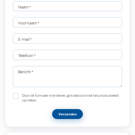
Naam
*
Voornaam
*
E-mail
*
Telefoon
*
Bericht
*
Door dit formulier in te dienen, ga ik akkoord met het privacybeleid
van Allten.
Verzenden