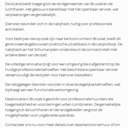
De locatie biedt toegang tot de randgemeenten van Brussel en de
luchthaven. Het gebouw is bereikbaar met het openbaar vervoer, wat
verplaatsingen vergemakkelijkt.
Diensten bevinden zich in de nabijheid, nuttig voor professionele
activiteiten.
Voor bedrijven die op zoek zijn naar kantoorruimte in Brussel, biedt dit
gerenoveerde gebouw een praktische uitvalsbasis in de Leopoldwijk. De
nabijheid van het Schumanplein ondersteunt de connectiviteit met
andere delen van de stad.
De volledige renovatie zorgt voor een omgeving die is afgestemd op de
huidige professionele behoeften. Het beschikbare openbaar vervoer
vereenvoudigt de reistijden voor teams en bezoekers.
De nabijgelegen diensten voorzien in diverse dagelijkse behoeften, wat
bijdraagt aan een functionele werkomgeving.
Deze locatie in Brussel is geschikt voor professionele huurders die
toegankelijkheid en voorzieningen willen combineren. De gemakkelijke
toegang tot de luchthaven en de randgebieden vergroot de
mogelijkheden voor uitgebreide operaties.
Contacteer ons nu voor meer details over deze kantoorverhuur of om