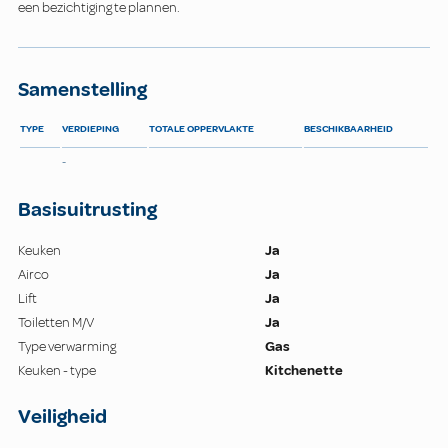
een bezichtiging te plannen.
Samenstelling
TYPE
VERDIEPING
TOTALE OPPERVLAKTE
BESCHIKBAARHEID
-
Basisuitrusting
Keuken
Ja
Airco
Ja
Lift
Ja
Toiletten M/V
Ja
Type verwarming
Gas
Keuken - type
Kitchenette
Veiligheid