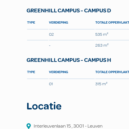
GREENHILL CAMPUS - CAMPUS D
TYPE
VERDIEPING
TOTALE OPPERVLAK
02
535 m²
-
263 m²
GREENHILL CAMPUS - CAMPUS H
TYPE
VERDIEPING
TOTALE OPPERVLAK
01
315 m²
Locatie
Interleuvenlaan
15
,
3001
-
Leuven