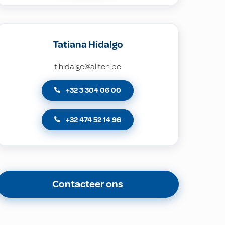
Tatiana Hidalgo
t.hidalgo@allten.be
+32 3 304 06 00
+32 474 52 14 96
Contacteer ons