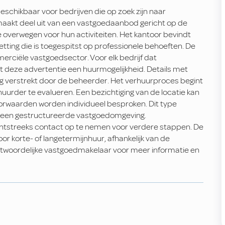
eschikbaar voor bedrijven die op zoek zijn naar
 maakt deel uit van een vastgoedaanbod gericht op de
 overwegen voor hun activiteiten. Het kantoor bevindt
ting die is toegespitst op professionele behoeften. De
rciële vastgoedsector. Voor elk bedrijf dat
edt deze advertentie een huurmogelijkheid. Details met
g verstrekt door de beheerder. Het verhuurproces begint
urder te evalueren. Een bezichtiging van de locatie kan
rwaarden worden individueel besproken. Dit type
 in een gestructureerde vastgoedomgeving.
streeks contact op te nemen voor verdere stappen. De
r korte- of langetermijnhuur, afhankelijk van de
woordelijke vastgoedmakelaar voor meer informatie en