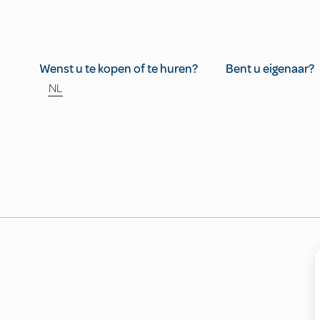
Wenst u te kopen of te huren?
Bent u eigenaar?
NL