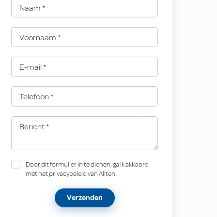
Naam
*
Voornaam
*
E-mail
*
Telefoon
*
Bericht
*
Door dit formulier in te dienen, ga ik akkoord
met het privacybeleid van Allten.
Verzenden