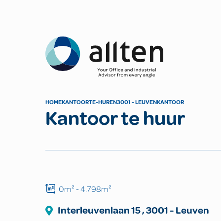
Allten
HOME
KANTOOR
TE-HUREN
3001 - LEUVEN
KANTOOR
Kantoor te huur
0m²
- 4.798m²
Interleuvenlaan
15
,
3001
-
Leuven