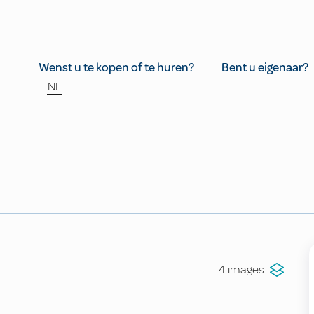
Wenst u te kopen of te huren?
Bent u eigenaar?
NL
4 images