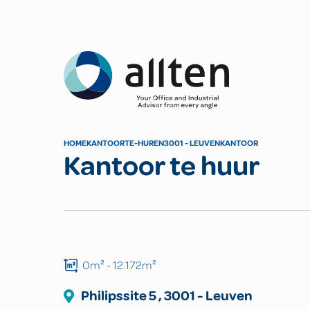
Allten
HOME
KANTOOR
TE-HUREN
3001 - LEUVEN
KANTOOR
Kantoor te huur
0m²
- 12.172m²
Philipssite
5
,
3001
-
Leuven