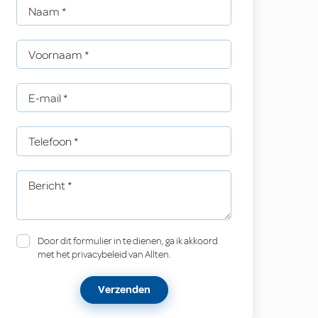
Naam
*
Voornaam
*
E-mail
*
Telefoon
*
Bericht
*
Door dit formulier in te dienen, ga ik akkoord
met het privacybeleid van Allten.
Verzenden