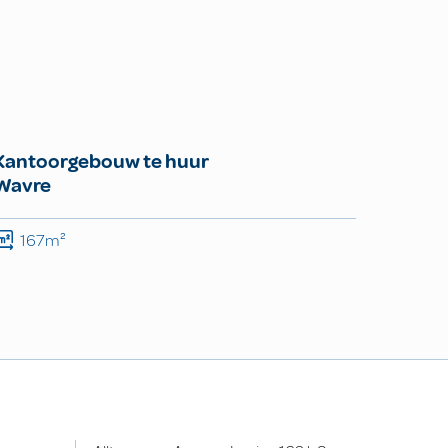
Kantoorgebouw te huur
Wavre
167m²