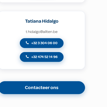
Tatiana Hidalgo
t.hidalgo@allten.be
+32 3 304 06 00
+32 474 52 14 96
Contacteer ons