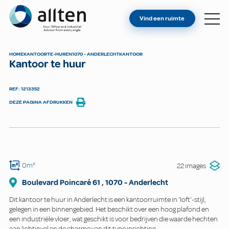
BENT U EIGENAAR?
Allten
Vind een ruimte
VIND EEN RUIMTE
OVER ONS
HOME
KANTOOR
TE-HUREN
1070 - ANDERLECHT
KANTOOR
Kantoor te huur
CONTACT
REF: 1213352
DEZE PAGINA AFDRUKKEN
0m²
22 images
Boulevard Poincaré 61
,
1070
-
Anderlecht
Dit kantoor te huur in Anderlecht is een kantoorruimte in 'loft'-stijl,
gelegen in een binnengebied. Het beschikt over een hoog plafond en
een industriële vloer, wat geschikt is voor bedrijven die waarde hechten
aan lichtinval en de charme van dit type inrichting.