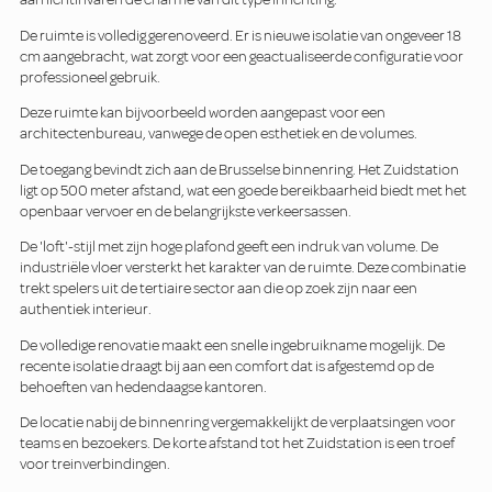
De ruimte is volledig gerenoveerd. Er is nieuwe isolatie van ongeveer 18
cm aangebracht, wat zorgt voor een geactualiseerde configuratie voor
professioneel gebruik.
Deze ruimte kan bijvoorbeeld worden aangepast voor een
architectenbureau, vanwege de open esthetiek en de volumes.
De toegang bevindt zich aan de Brusselse binnenring. Het Zuidstation
ligt op 500 meter afstand, wat een goede bereikbaarheid biedt met het
openbaar vervoer en de belangrijkste verkeersassen.
De 'loft'-stijl met zijn hoge plafond geeft een indruk van volume. De
industriële vloer versterkt het karakter van de ruimte. Deze combinatie
trekt spelers uit de tertiaire sector aan die op zoek zijn naar een
authentiek interieur.
De volledige renovatie maakt een snelle ingebruikname mogelijk. De
recente isolatie draagt bij aan een comfort dat is afgestemd op de
behoeften van hedendaagse kantoren.
De locatie nabij de binnenring vergemakkelijkt de verplaatsingen voor
teams en bezoekers. De korte afstand tot het Zuidstation is een troef
voor treinverbindingen.