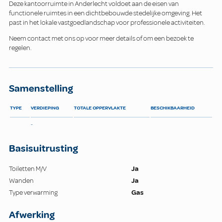
Deze kantoorruimte in Anderlecht voldoet aan de eisen van
functionele ruimtes in een dichtbebouwde stedelijke omgeving. Het
past in het lokale vastgoedlandschap voor professionele activiteiten.
Neem contact met ons op voor meer details of om een bezoek te
regelen.
Samenstelling
TYPE
VERDIEPING
TOTALE OPPERVLAKTE
BESCHIKBAARHEID
-
Basisuitrusting
Toiletten M/V
Ja
Wanden
Ja
Type verwarming
Gas
Afwerking