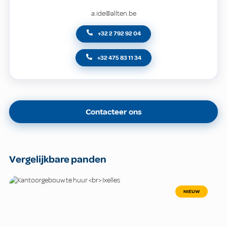
a.ide@allten.be
+32 2 792 92 04
+32 475 83 11 34
Contacteer ons
Vergelijkbare panden
NIEUW