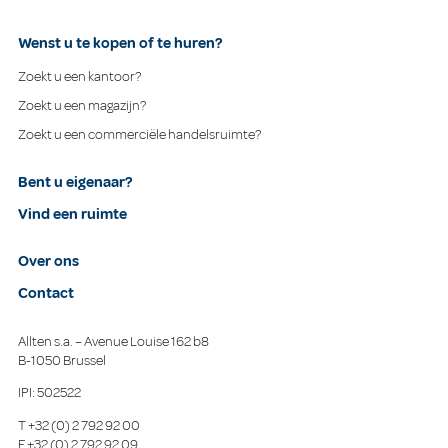
Wenst u te kopen of te huren?
Zoekt u een kantoor?
Zoekt u een magazijn?
Zoekt u een commerciële handelsruimte?
Bent u eigenaar?
Vind een ruimte
Over ons
Contact
Allten s.a. – Avenue Louise 162 b8
B-1050 Brussel
IPI: 502522
T
+32 (0) 2 792 92 00
F
+32 (0) 2 792 92 09