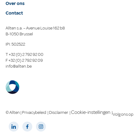
Over ons
Contact
Allten s.a. – Avenue Louise 162 b8
B-1050 Brussel
IPI: 502522
T
+32 (0) 2 792 92 00
F
+32 (0) 2 792 92 09
info@allten.be
Cookie-instellingen
© Allten |
Privacybeleid
|
Disclaimer
|
|
Volg ons op