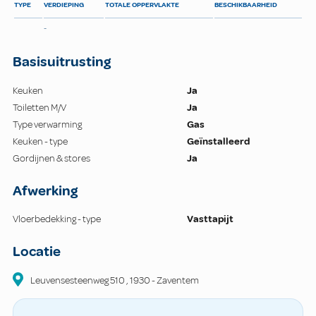
TYPE
VERDIEPING
TOTALE OPPERVLAKTE
BESCHIKBAARHEID
-
Basisuitrusting
Keuken
Ja
Toiletten M/V
Ja
Type verwarming
Gas
Keuken - type
Geïnstalleerd
Gordijnen & stores
Ja
Afwerking
Vloerbedekking - type
Vasttapijt
Locatie
Leuvensesteenweg
510
,
1930
-
Zaventem