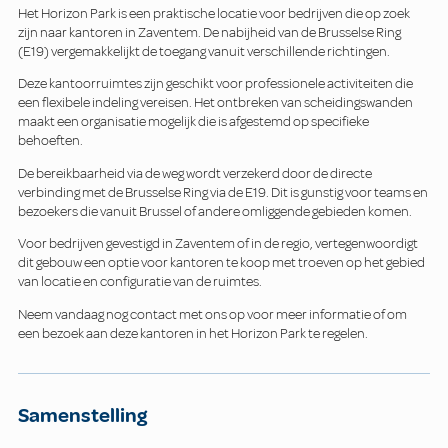
Het Horizon Park is een praktische locatie voor bedrijven die op zoek
zijn naar kantoren in Zaventem. De nabijheid van de Brusselse Ring
(E19) vergemakkelijkt de toegang vanuit verschillende richtingen.
Deze kantoorruimtes zijn geschikt voor professionele activiteiten die
een flexibele indeling vereisen. Het ontbreken van scheidingswanden
maakt een organisatie mogelijk die is afgestemd op specifieke
behoeften.
De bereikbaarheid via de weg wordt verzekerd door de directe
verbinding met de Brusselse Ring via de E19. Dit is gunstig voor teams en
bezoekers die vanuit Brussel of andere omliggende gebieden komen.
Voor bedrijven gevestigd in Zaventem of in de regio, vertegenwoordigt
dit gebouw een optie voor kantoren te koop met troeven op het gebied
van locatie en configuratie van de ruimtes.
Neem vandaag nog contact met ons op voor meer informatie of om
een bezoek aan deze kantoren in het Horizon Park te regelen.
Samenstelling