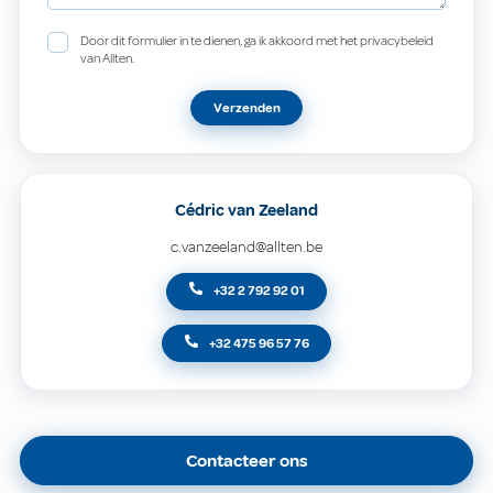
Door dit formulier in te dienen, ga ik akkoord met het privacybeleid
van Allten.
Verzenden
Cédric van Zeeland
c.vanzeeland@allten.be
+32 2 792 92 01
+32 475 96 57 76
Contacteer ons