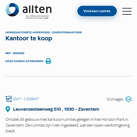
BENT U EIGENAAR?
Allten
Vind een ruimte
VIND EEN RUIMTE
OVER ONS
HOME
KANTOOR
TE-KOPEN
1930 - ZAVENTEM
KANTOOR
Kantoor te koop
CONTACT
REF: 1600352
DEZE PAGINA AFDRUKKEN
0m²
- 1.029m²
12 images
Leuvensesteenweg
510
,
1930
-
Zaventem
Ontdek dit gebouw met kantoorruimtes gelegen in het Horizon Park in
Zaventem. De ruimtes zijn niet-ingedeeld, wat een open werkomgeving
biedt.