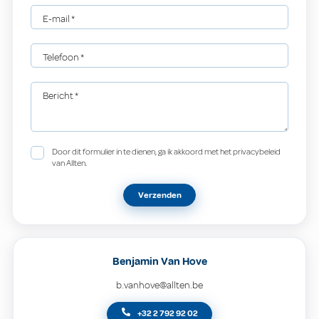
E-mail
*
Telefoon
*
Bericht
*
Door dit formulier in te dienen, ga ik akkoord met het privacybeleid
van Allten.
Verzenden
Benjamin Van Hove
b.vanhove@allten.be
+32 2 792 92 02