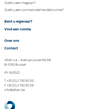
Zoekt u een magazijn?
Zoekt u een commerciële handelsruimte?
Bent u eigenaar?
Vind een ruimte
Over ons
Contact
Allten s.a. – Avenue Louise 162 b8
B-1050 Brussel
IPI: 502522
T
+32 (0) 2 792 92 00
F
+32 (0) 2 792 92 09
info@allten.be