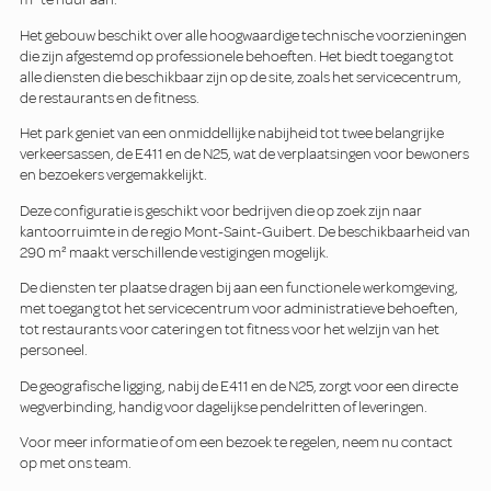
Het gebouw beschikt over alle hoogwaardige technische voorzieningen
die zijn afgestemd op professionele behoeften. Het biedt toegang tot
alle diensten die beschikbaar zijn op de site, zoals het servicecentrum,
de restaurants en de fitness.
Het park geniet van een onmiddellijke nabijheid tot twee belangrijke
verkeersassen, de E411 en de N25, wat de verplaatsingen voor bewoners
en bezoekers vergemakkelijkt.
Deze configuratie is geschikt voor bedrijven die op zoek zijn naar
kantoorruimte in de regio Mont-Saint-Guibert. De beschikbaarheid van
290 m² maakt verschillende vestigingen mogelijk.
De diensten ter plaatse dragen bij aan een functionele werkomgeving,
met toegang tot het servicecentrum voor administratieve behoeften,
tot restaurants voor catering en tot fitness voor het welzijn van het
personeel.
De geografische ligging, nabij de E411 en de N25, zorgt voor een directe
wegverbinding, handig voor dagelijkse pendelritten of leveringen.
Voor meer informatie of om een bezoek te regelen, neem nu contact
op met ons team.