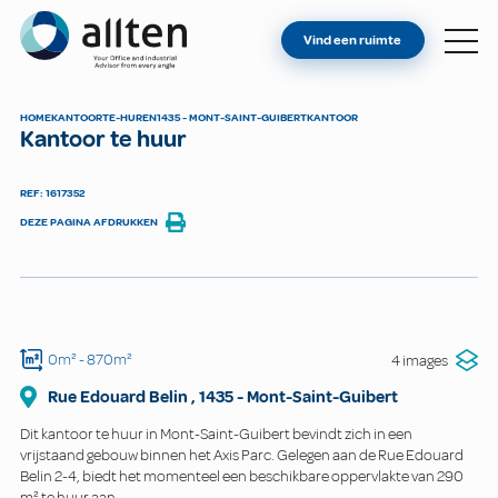
BENT U EIGENAAR?
Allten
Vind een ruimte
VIND EEN RUIMTE
OVER ONS
HOME
KANTOOR
TE-HUREN
1435 - MONT-SAINT-GUIBERT
KANTOOR
Kantoor te huur
CONTACT
REF: 1617352
DEZE PAGINA AFDRUKKEN
0m²
- 870m²
4 images
Rue Edouard Belin
,
1435
-
Mont-Saint-Guibert
Dit kantoor te huur in Mont-Saint-Guibert bevindt zich in een
vrijstaand gebouw binnen het Axis Parc. Gelegen aan de Rue Edouard
Belin 2-4, biedt het momenteel een beschikbare oppervlakte van 290
m² te huur aan.