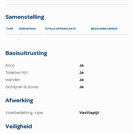
Samenstelling
TYPE
VERDIEPING
TOTALE OPPERVLAKTE
BESCHIKBAARHEID
-
Basisuitrusting
Airco
Ja
Toiletten M/V
Ja
Wanden
Ja
Gordijnen & stores
Ja
Afwerking
Vloerbedekking - type
Vasttapijt
Veiligheid