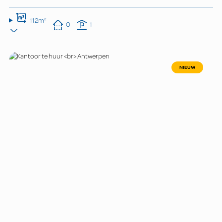
112m²
0
1
NIEUW