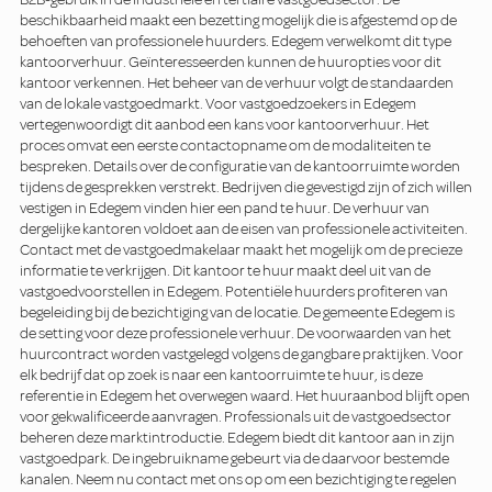
beschikbaarheid maakt een bezetting mogelijk die is afgestemd op de
behoeften van professionele huurders. Edegem verwelkomt dit type
kantoorverhuur. Geïnteresseerden kunnen de huuropties voor dit
kantoor verkennen. Het beheer van de verhuur volgt de standaarden
van de lokale vastgoedmarkt. Voor vastgoedzoekers in Edegem
vertegenwoordigt dit aanbod een kans voor kantoorverhuur. Het
proces omvat een eerste contactopname om de modaliteiten te
bespreken. Details over de configuratie van de kantoorruimte worden
tijdens de gesprekken verstrekt. Bedrijven die gevestigd zijn of zich willen
vestigen in Edegem vinden hier een pand te huur. De verhuur van
dergelijke kantoren voldoet aan de eisen van professionele activiteiten.
Contact met de vastgoedmakelaar maakt het mogelijk om de precieze
informatie te verkrijgen. Dit kantoor te huur maakt deel uit van de
vastgoedvoorstellen in Edegem. Potentiële huurders profiteren van
begeleiding bij de bezichtiging van de locatie. De gemeente Edegem is
de setting voor deze professionele verhuur. De voorwaarden van het
huurcontract worden vastgelegd volgens de gangbare praktijken. Voor
elk bedrijf dat op zoek is naar een kantoorruimte te huur, is deze
referentie in Edegem het overwegen waard. Het huuraanbod blijft open
voor gekwalificeerde aanvragen. Professionals uit de vastgoedsector
beheren deze marktintroductie. Edegem biedt dit kantoor aan in zijn
vastgoedpark. De ingebruikname gebeurt via de daarvoor bestemde
kanalen. Neem nu contact met ons op om een bezichtiging te regelen