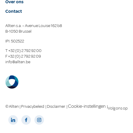
Over ons
Contact
Allten s.a. – Avenue Louise 162 b8
B-1050 Brussel
IPI: 502522
T
+32 (0) 2 792 92 00
F
+32 (0) 2 792 92 09
info@allten.be
Cookie-instellingen
© Allten |
Privacybeleid
|
Disclaimer
|
|
Volg ons op