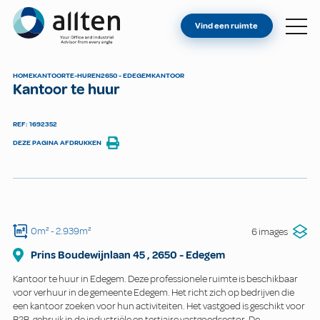
BENT U EIGENAAR?
Allten
Vind een ruimte
VIND EEN RUIMTE
OVER ONS
HOME
KANTOOR
TE-HUREN
2650 - EDEGEM
KANTOOR
Kantoor te huur
CONTACT
REF: 1692352
DEZE PAGINA AFDRUKKEN
0m²
- 2.939m²
6 images
Prins Boudewijnlaan
45
,
2650
-
Edegem
Kantoor te huur in Edegem. Deze professionele ruimte is beschikbaar
voor verhuur in de gemeente Edegem. Het richt zich op bedrijven die
een kantoor zoeken voor hun activiteiten. Het vastgoed is geschikt voor
B2B-gebruik in de industriële en tertiaire vastgoedsector. De