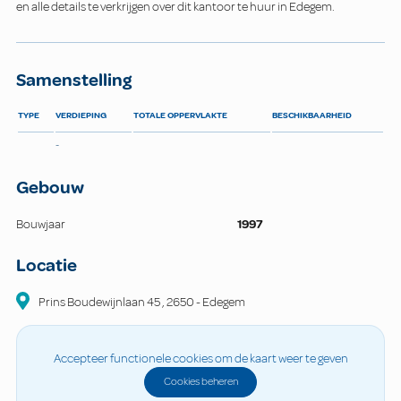
en alle details te verkrijgen over dit kantoor te huur in Edegem.
Samenstelling
TYPE
VERDIEPING
TOTALE OPPERVLAKTE
BESCHIKBAARHEID
-
Gebouw
Bouwjaar
1997
Locatie
Prins Boudewijnlaan
45
,
2650
-
Edegem
Accepteer functionele cookies om de kaart weer te geven
Cookies beheren