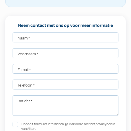
Neem contact met ons op voor meer informatie
Naam
*
Voornaam
*
E-mail
*
Telefoon
*
Bericht
*
Door dit formulier in te dienen, ga ik akkoord met het privacybeleid
van Allten.