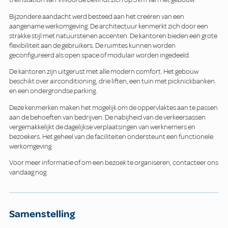
Bijzondere aandacht werd besteed aan het creëren van een
aangename werkomgeving. De architectuur kenmerkt zich door een
strakke stijl met natuurstenen accenten. De kantoren bieden een grote
flexibiliteit aan de gebruikers. De ruimtes kunnen worden
geconfigureerd als open space of modulair worden ingedeeld.
De kantoren zijn uitgerust met alle modern comfort. Het gebouw
beschikt over airconditioning, drie liften, een tuin met picknickbanken
en een ondergrondse parking.
Deze kenmerken maken het mogelijk om de oppervlaktes aan te passen
aan de behoeften van bedrijven. De nabijheid van de verkeersassen
vergemakkelijkt de dagelijkse verplaatsingen van werknemers en
bezoekers. Het geheel van de faciliteiten ondersteunt een functionele
werkomgeving.
Voor meer informatie of om een bezoek te organiseren, contacteer ons
vandaag nog.
Samenstelling