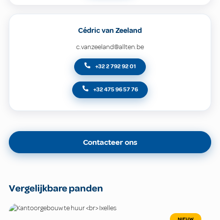
Cédric van Zeeland
c.vanzeeland@allten.be
+32 2 792 92 01
+32 475 96 57 76
Contacteer ons
Vergelijkbare panden
NIEUW