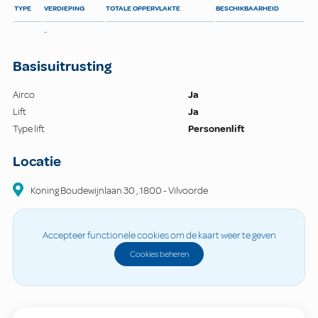
TYPE
VERDIEPING
TOTALE OPPERVLAKTE
BESCHIKBAARHEID
-
Basisuitrusting
Airco
Ja
Lift
Ja
Type lift
Personenlift
Locatie
Koning Boudewijnlaan
30
,
1800
-
Vilvoorde
Accepteer functionele cookies om de kaart weer te geven
Cookies beheren