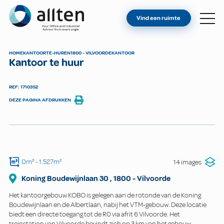
BENT U EIGENAAR?
Allten
Vind een ruimte
VIND EEN RUIMTE
OVER ONS
HOME
KANTOOR
TE-HUREN
1800 - VILVOORDE
KANTOOR
Kantoor te huur
CONTACT
REF: 1710352
DEZE PAGINA AFDRUKKEN
0m²
- 1.527m²
14 images
Koning Boudewijnlaan
30
,
1800
-
Vilvoorde
Het kantoorgebouw KOBO is gelegen aan de rotonde van de Koning
Boudewijnlaan en de Albertlaan, nabij het VTM-gebouw. Deze locatie
biedt een directe toegang tot de R0 via afrit 6 Vilvoorde. Het
treinstation van Vilvoorde bevindt zich op 3 km van het gebouw.