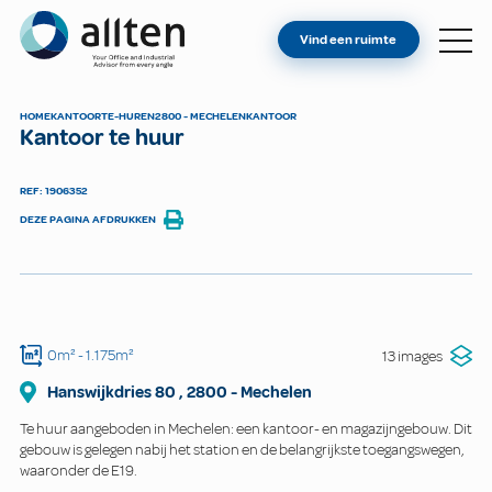
BENT U EIGENAAR?
Allten
Vind een ruimte
VIND EEN RUIMTE
OVER ONS
HOME
KANTOOR
TE-HUREN
2800 - MECHELEN
KANTOOR
Kantoor te huur
CONTACT
REF: 1906352
DEZE PAGINA AFDRUKKEN
0m²
- 1.175m²
13 images
Hanswijkdries
80
,
2800
-
Mechelen
Te huur aangeboden in Mechelen: een kantoor- en magazijngebouw. Dit
gebouw is gelegen nabij het station en de belangrijkste toegangswegen,
waaronder de E19.