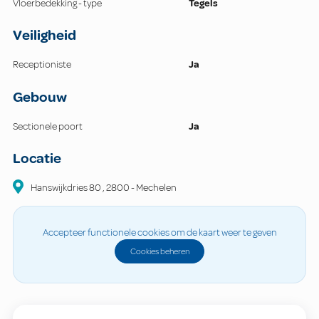
Vloerbedekking - type
Tegels
Veiligheid
Receptioniste
Ja
Gebouw
Sectionele poort
Ja
Locatie
Hanswijkdries
80
,
2800
-
Mechelen
Accepteer functionele cookies om de kaart weer te geven
Cookies beheren