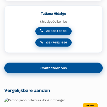
Tatiana Hidalgo
t.hidalgo@allten.be
+32 3 304 06 00
+32 474 52 14 96
Contacteer ons
Vergelijkbare panden
NIEUW