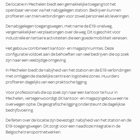
De locatie in Mechelen biedt een gemakkelijke toegang tot het
openbaar vervoer via het nabijgelegen station. Bedrijven kunnen
profiteren van treinverbindingen voor zowel personeel als leveringen.
De nabijgelegen toegangswegen, met name de E19-snelweg,
vergemakkelijken verplaatsingen over de weg. Dit is geschikt voor
industriële en tertiaire activiteiten die een goede mobiliteit vereisen.
Het gebouw combineert kantoor- en magazijnruimtes. Deze
configuratie voldoet aan de behoeften van veel bedrijven die op zoek
zijn naar een veelzijdige omgeving.
In Mechelen biedt de nabijheid van het station en de E19 verbindingen
met omliggende stedelijke centra en logistieke zones. Huurders
profiteren dagelijks van een praktische ligging.
Voor professionals die op zoek zijn naar een kantoor te huur in
Mechelen, vertegenwoordigt dit kantoor- en magazijngebouw een te
overwegen optie. De geografische ligging ondersteunt de dagelijkse
bedrijfsvoering.
De feiten over de locatie zijn bevestigd: nabijheid van het station en de
E19-toegangswegen. Dit zorgt voor een naadloze integratie in de
Belgische transportnetwerken.