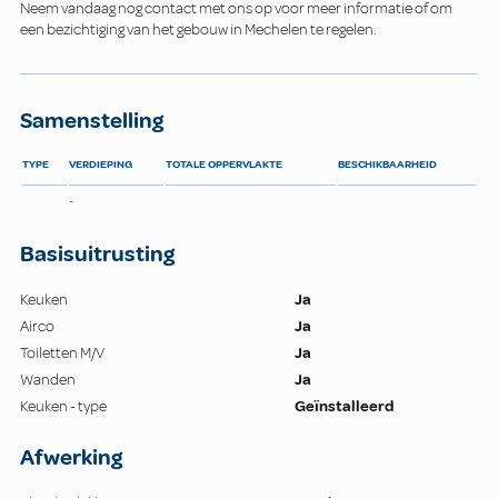
Neem vandaag nog contact met ons op voor meer informatie of om
een bezichtiging van het gebouw in Mechelen te regelen.
Samenstelling
TYPE
VERDIEPING
TOTALE OPPERVLAKTE
BESCHIKBAARHEID
-
Basisuitrusting
Keuken
Ja
Airco
Ja
Toiletten M/V
Ja
Wanden
Ja
Keuken - type
Geïnstalleerd
Afwerking