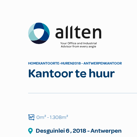
Allten
HOME
KANTOOR
TE-HUREN
2018 - ANTWERPEN
KANTOOR
Kantoor te huur
0m²
- 1.308m²
Desguinlei
6
,
2018
-
Antwerpen