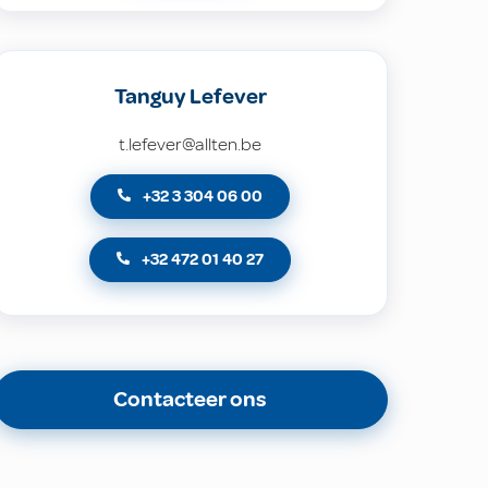
Tanguy Lefever
t.lefever@allten.be
+32 3 304 06 00
+32 472 01 40 27
Contacteer ons